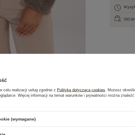
Wysy
100 d
ość
w celu realizacji usług zgodnie z
Polityką dotyczącą cookies
. Możesz określi
eglądarce. Więcej informacji na temat warunków i prywatności można znaleźć
je
Opinie o produkcie
(1)
cookie (wymagane)
OSTATNIO OGLĄDANE
kie