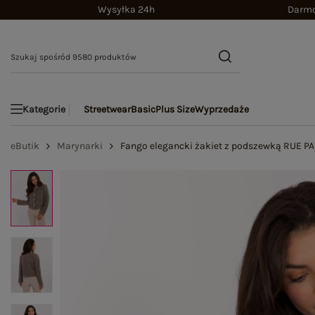
Wysyłka 24h
Darmo
Streetwear
Basic
Plus Size
Wyprzedaże
Kategorie
eButik
Marynarki
Fango elegancki żakiet z podszewką RUE PA