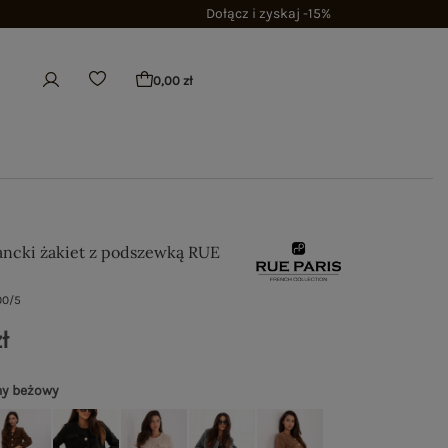
Dołącz i zyskaj -15%
0,00 zł
ancki żakiet z podszewką RUE
00/5
ł
ny beżowy