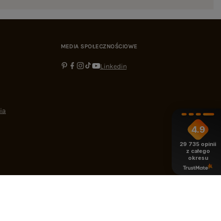
MEDIA SPOŁECZNOŚCIOWE
Linkedin
ia
4.9
29 735
opinii
z całego
okresu
-16:00
bok@ebutik.pl
eButik.pl
,
Al. Katowicka 68
,
05-830
Nadarzyn