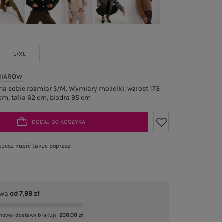
L/XL
MIARÓW
a sobie rozmiar S/M. Wymiary modelki: wzrost 173
cm, talia 62 cm, biodra 95 cm
DODAJ DO KOSZYKA
żesz kupić także poprzez:
awa
od 7,99 zł
mowej dostawy brakuje
200,00 zł