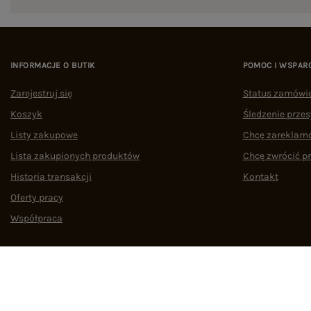
INFORMACJE O BUTIK
POMOC I WSPAR
Zarejestruj się
Status zamówi
Koszyk
Śledzenie przes
Listy zakupowe
Chcę zareklam
Lista zakupionych produktów
Chcę zwrócić p
Historia transakcji
Kontakt
Oferty pracy
Współpraca
Regulamin
Polityka prywatności
Odstąpienie od umowy
Zarządzaj