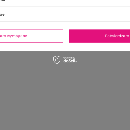
kie
dzam wymagane
Potwierdzam 