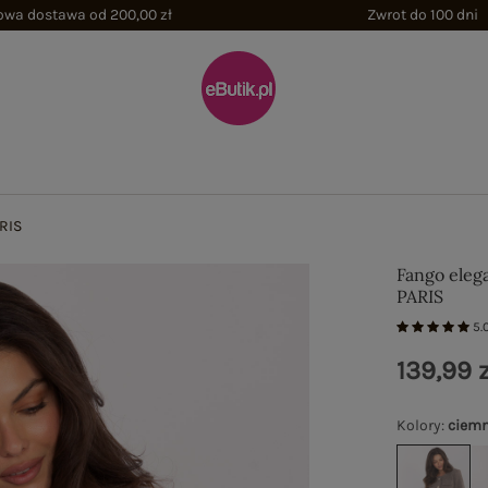
wa dostawa od 200,00 zł
Zwrot do 100 dni
RIS
Fango eleg
PARIS
5.
139,99 z
Kolory
:
ciem