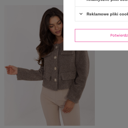
Reklamowe pliki coo
Potwier