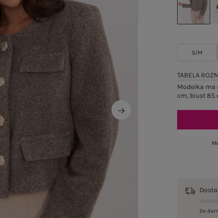
S/M
TABELA ROZ
Modelka ma n
cm, biust 85 
Mo
Dost
Do dar