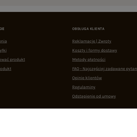
CIE
OBSŁUGA KLIENTA
enia
Reklamacje | Zwroty
yłki
Koszty i formy dostawy
ować produkt
Metody płatności
rodukt
FAQ - Najczęściej zadawane pytan
Opinie klientów
Regulaminy
Odstąpienie od umowy
 plikami cookie
22 290 10 80
Pn.-Pt. 08:00