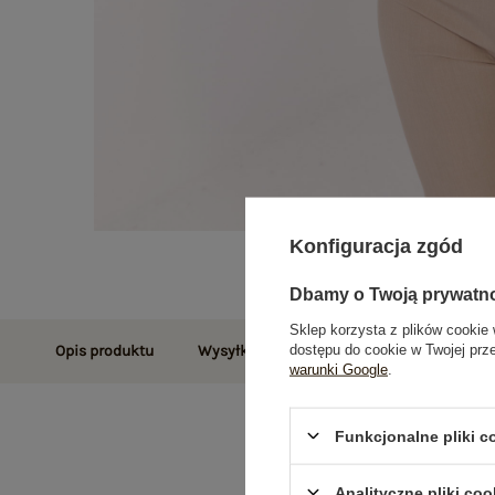
Konfiguracja zgód
Dbamy o Twoją prywatn
Sklep korzysta z plików cookie 
dostępu do cookie w Twojej prz
Opis produktu
Wysyłka i dostawa
Zwroty i reklamac
warunki Google
.
Funkcjonalne pliki 
Analityczne pliki coo