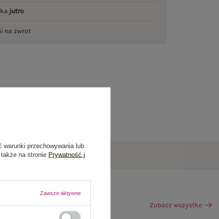
łka
jutro
ni na zwrot
ć warunki przechowywania lub
 także na stronie
Prywatność i
Zawsze aktywne
Zobacz wszystko