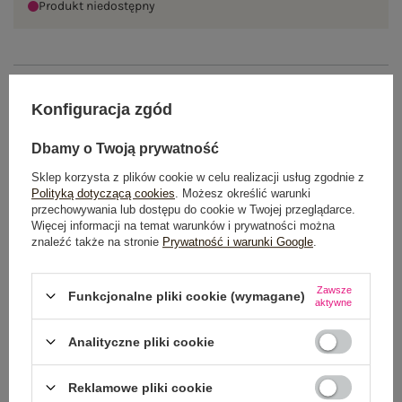
Produkt niedostępny
OPIS PRODUKTU
Konfiguracja zgód
GŁÓWNE PARAMETRY
Dbamy o Twoją prywatność
OPINIE O PRODUKCIE
(1)
Sklep korzysta z plików cookie w celu realizacji usług zgodnie z
Polityką dotyczącą cookies
. Możesz określić warunki
przechowywania lub dostępu do cookie w Twojej przeglądarce.
WYSYŁKA I DOSTAWA
Więcej informacji na temat warunków i prywatności można
znaleźć także na stronie
Prywatność i warunki Google
.
ZWROTY I REKLAMACJE
Zawsze
Funkcjonalne pliki cookie (wymagane)
aktywne
Analityczne pliki cookie
Reklamowe pliki cookie