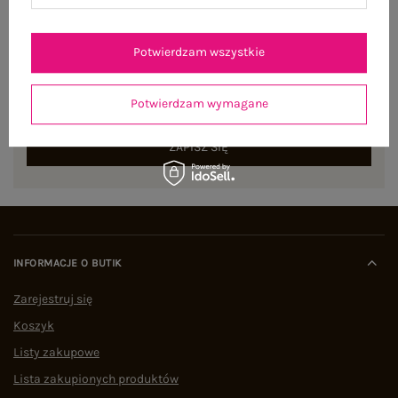
NEWSLETTER
Potwierdzam wszystkie
Zapisz się do naszego newslettera i otrzymaj 15% zniżki na
pierwsze zamówienie
Potwierdzam wymagane
ZAPISZ SIĘ
INFORMACJE O BUTIK
Zarejestruj się
Koszyk
Listy zakupowe
Lista zakupionych produktów