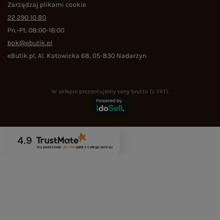
Zarządzaj plikami cookie
22 290 10 80
Pn.-Pt. 08:00-16:00
bok@ebutik.pl
eButik.pl
,
Al. Katowicka 68
,
05-830
Nadarzyn
W sklepie prezentujemy ceny brutto (z VAT).
4.9
Na podstawie
29 745
opinii
z całego okresu