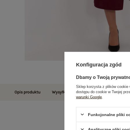
Konfiguracja zgód
Dbamy o Twoją prywatn
Sklep korzysta z plików cookie 
dostępu do cookie w Twojej prz
Opis produktu
Wysyłka i dostawa
Zwroty i reklamac
warunki Google
.
Funkcjonalne pliki 
Analityczne pliki coo