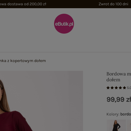
wa dostawa od 200,00 zł
Zwrot do 100 dni
enka z kopertowym dołem
Bordowa mi
dołem
5.
99,99 z
Kolory
:
bord