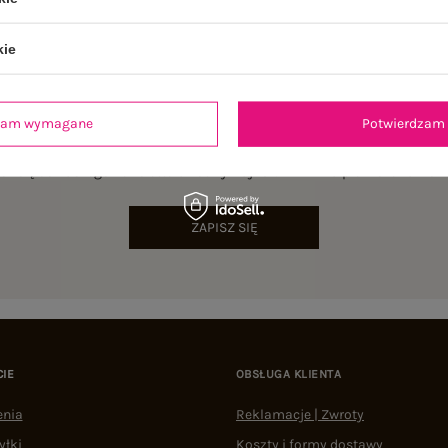
kie
dzam wymagane
Potwierdzam 
NEWSLETTER
sz się do naszego newslettera i otrzymaj 15% zniżki na pierwsze zamów
ZAPISZ SIĘ
CIE
OBSŁUGA KLIENTA
enia
Reklamacje | Zwroty
yłki
Koszty i formy dostawy