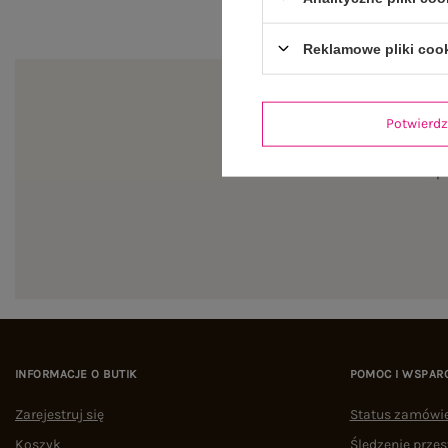
Reklamowe pliki coo
Potwier
Zapi
INFORMACJE O BUTIK
POMOC I WSPAR
Zarejestruj się
Status zamówi
Koszyk
Śledzenie przes