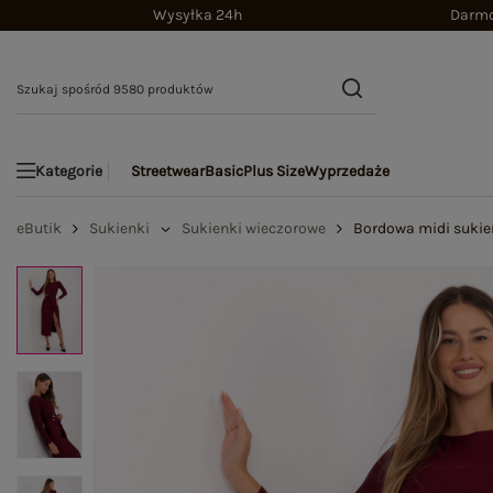
Wysyłka 24h
Darmo
Streetwear
Basic
Plus Size
Wyprzedaże
Kategorie
eButik
Sukienki
Sukienki wieczorowe
Bordowa midi suki