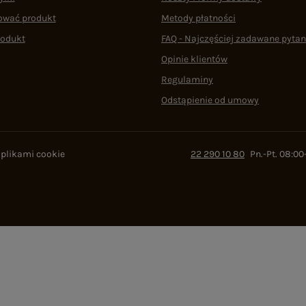
ować produkt
Metody płatności
rodukt
FAQ - Najczęściej zadawane pytan
Opinie klientów
Regulaminy
Odstąpienie od umowy
 plikami cookie
22 290 10 80
Pn.-Pt. 08:00