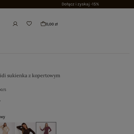
Dołącz i zyskaj -15%
0,00 zł
di sukienka z kopertowym
00/5
ł
owy