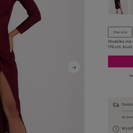
One size
Modelka ma n
176 cm, biust
Mo
Dost
Do dar
Wysy