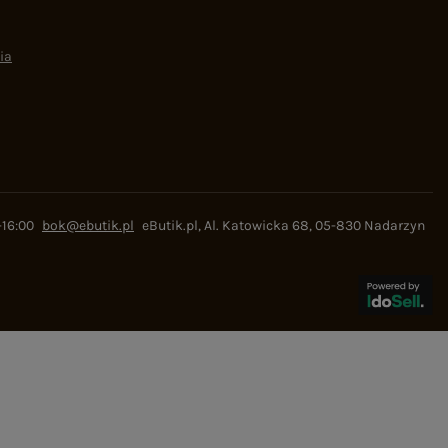
ia
-16:00
bok@ebutik.pl
eButik.pl
,
Al. Katowicka 68
,
05-830
Nadarzyn