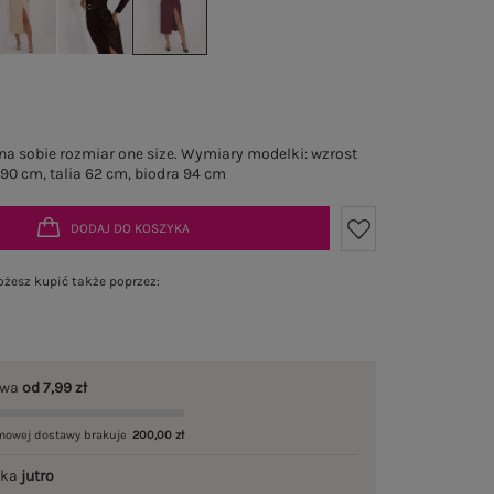
a sobie rozmiar one size. Wymiary modelki: wzrost
 90 cm, talia 62 cm, biodra 94 cm
DODAJ DO KOSZYKA
żesz kupić także poprzez:
awa
od 7,99 zł
mowej dostawy brakuje
200,00 zł
łka
jutro