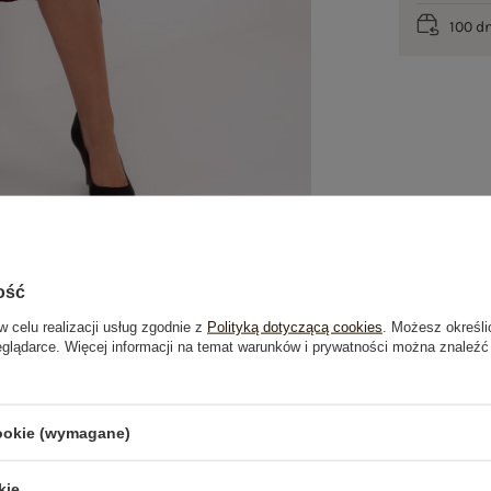
100 d
ość
w celu realizacji usług zgodnie z
Polityką dotyczącą cookies
. Możesz określi
eglądarce. Więcej informacji na temat warunków i prywatności można znaleźć
je
Opinie o produkcie
(2)
cookie (wymagane)
kie