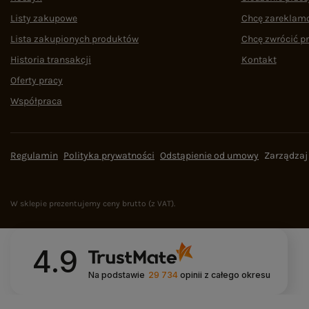
Listy zakupowe
Chcę zareklam
Lista zakupionych produktów
Chcę zwrócić p
Historia transakcji
Kontakt
Oferty pracy
Współpraca
Regulamin
Polityka prywatności
Odstąpienie od umowy
Zarządzaj
W sklepie prezentujemy ceny brutto (z VAT).
4.9
Na podstawie
29 734
opinii
z całego okresu