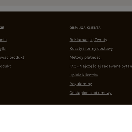
CIE
OBSŁUGA KLIENTA
enia
Reklamacje | Zwroty
yłki
Koszty i formy dostawy
ować produkt
Metody płatności
rodukt
FAQ - Najczęściej zadawane pytan
Opinie klientów
Regulaminy
Odstąpienie od umowy
 plikami cookie
22 290 10 80
Pn.-Pt. 08:00