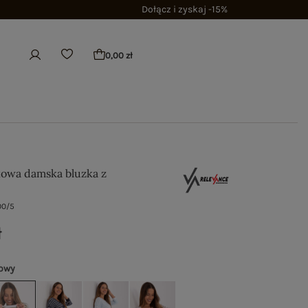
Dołącz i zyskaj -15%
0,00 zł
kowa damska bluzka z
00/5
ł
kowy