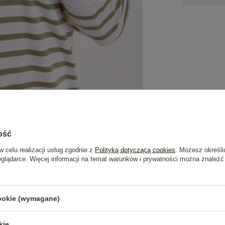
ość
w celu realizacji usług zgodnie z
Polityką dotyczącą cookies
. Możesz określi
eglądarce. Więcej informacji na temat warunków i prywatności można znaleźć
je
Opinie o produkcie
(1)
cookie (wymagane)
OSTATNIO OGLĄDANE
kie