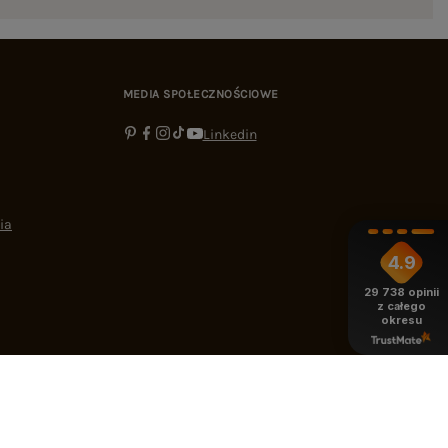
MEDIA SPOŁECZNOŚCIOWE
Linkedin
ia
4.9
29 738
opinii
z całego
okresu
-16:00
bok@ebutik.pl
eButik.pl
,
Al. Katowicka 68
,
05-830
Nadarzyn