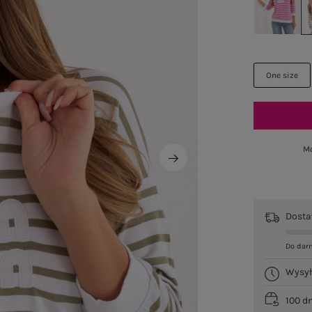
One size
Mo
Dost
Do dar
Wysy
100 d