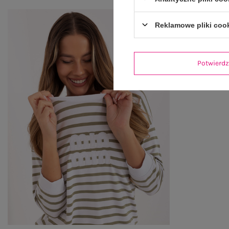
Reklamowe pliki coo
Potwier