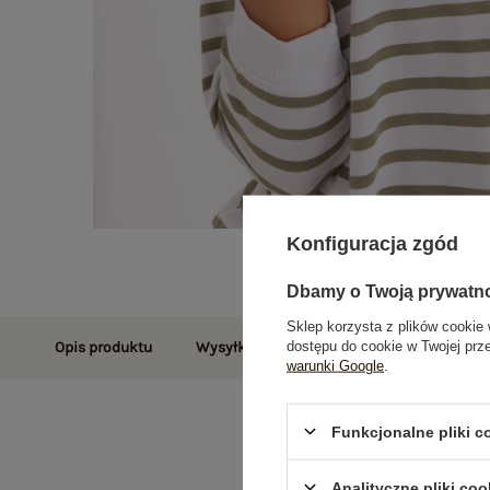
Konfiguracja zgód
Dbamy o Twoją prywatn
Sklep korzysta z plików cookie 
dostępu do cookie w Twojej prz
Opis produktu
Wysyłka i dostawa
Zwroty i reklamac
warunki Google
.
Funkcjonalne pliki 
Analityczne pliki coo