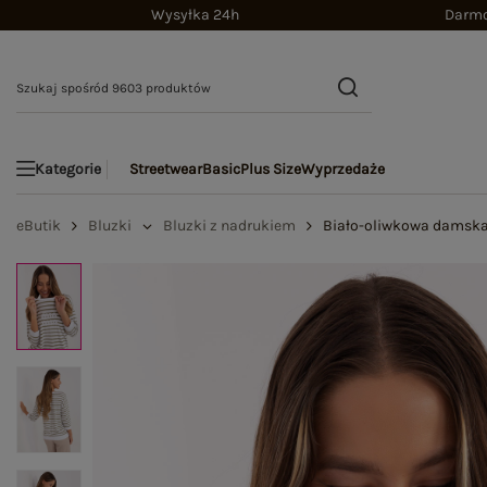
Wysyłka 24h
Darmo
Streetwear
Basic
Plus Size
Wyprzedaże
Kategorie
eButik
Bluzki
Bluzki z nadrukiem
Biało-oliwkowa damska