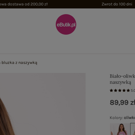
wa dostawa od 200,00 zł
Zwrot do 100 dni
 bluzka z naszywką
Biało-oliw
naszywką
5.
89,99 z
Kolory
:
oliw