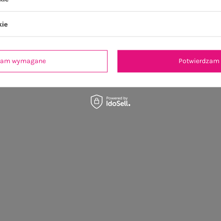
kie
dzam wymagane
Potwierdzam 