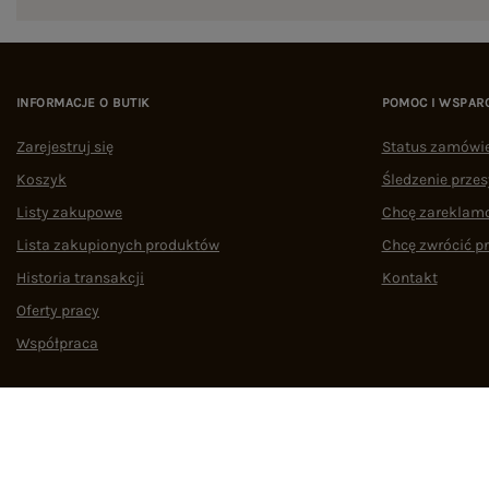
INFORMACJE O BUTIK
POMOC I WSPAR
Zarejestruj się
Status zamówi
Koszyk
Śledzenie przes
Listy zakupowe
Chcę zareklam
Lista zakupionych produktów
Chcę zwrócić p
Historia transakcji
Kontakt
Oferty pracy
Współpraca
Regulamin
Polityka prywatności
Odstąpienie od umowy
Zarządzaj