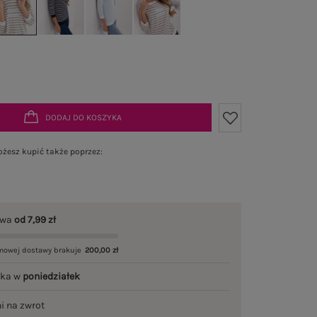
DODAJ DO KOSZYKA
żesz kupić także poprzez:
awa
od 7,99 zł
mowej dostawy brakuje
200,00 zł
łka w
poniedziałek
ni na zwrot