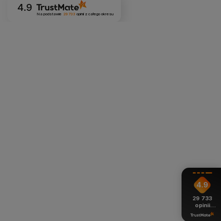
4.9
Na podstawie
29 733
opinii
z całego okresu
4.9
29 733
opinii
z całego
okresu