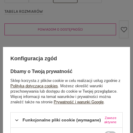
TABELA ROZMIARÓW
POWIADOM O DOSTĘPNOŚCI
Produkt niedostępny
Konfiguracja zgód
Dbamy o Twoją prywatność
Sklep korzysta z plików cookie w celu realizacji usług zgodnie z
OPIS PRODUKTU
Polityką dotyczącą cookies
. Możesz określić warunki
przechowywania lub dostępu do cookie w Twojej przeglądarce.
GŁÓWNE PARAMETRY
Więcej informacji na temat warunków i prywatności można
znaleźć także na stronie
Prywatność i warunki Google
.
OPINIE O PRODUKCIE
(2)
Zawsze
Funkcjonalne pliki cookie (wymagane)
aktywne
WYSYŁKA I DOSTAWA