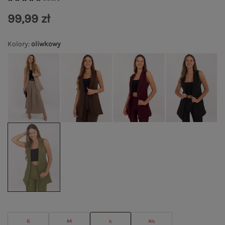
99,99 zł
Kolory
:
oliwkowy
S
M
L
XL