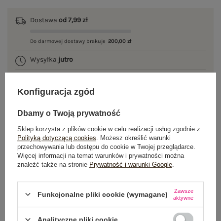
Dostawa
od 7,99 zł
Do darmowej dostawy brakuje
200,00 zł
Wysyłka
jutro
100 dni na zwrot
Konfiguracja zgód
Dbamy o Twoją prywatność
OPIS PRODUKTU
Sklep korzysta z plików cookie w celu realizacji usług zgodnie z
Polityką dotyczącą cookies
. Możesz określić warunki
przechowywania lub dostępu do cookie w Twojej przeglądarce.
GŁÓWNE PARAMETRY
Więcej informacji na temat warunków i prywatności można
znaleźć także na stronie
Prywatność i warunki Google
.
OPINIE O PRODUKCIE
(0)
Zawsze
WYSYŁKA I DOSTAWA
Funkcjonalne pliki cookie (wymagane)
aktywne
ZWROTY I REKLAMACJE
Analityczne pliki cookie