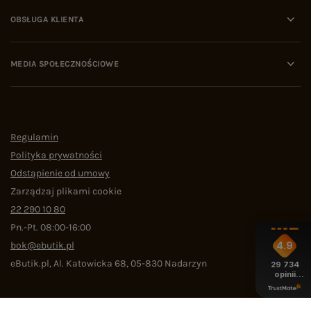
OBSŁUGA KLIENTA
MEDIA SPOŁECZNOŚCIOWE
Regulamin
Polityka prywatności
Odstąpienie od umowy
Zarządzaj plikami cookie
22 290 10 80
Pn.-Pt. 08:00-16:00
bok@ebutik.pl
4.9
eButik.pl
,
Al. Katowicka 68
,
05-830
Nadarzyn
29 734
opinii
z całego
okresu