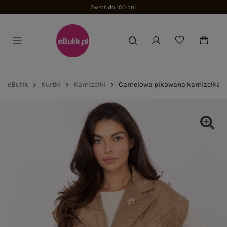
Zwrot do 100 dni
eButik
Kurtki
Kamizelki
Camelowa pikowana kamizelka z