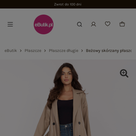
Zwrot do 100 dni
eButik
Płaszcze
Płaszcze długie
Beżowy skórzany płaszcz