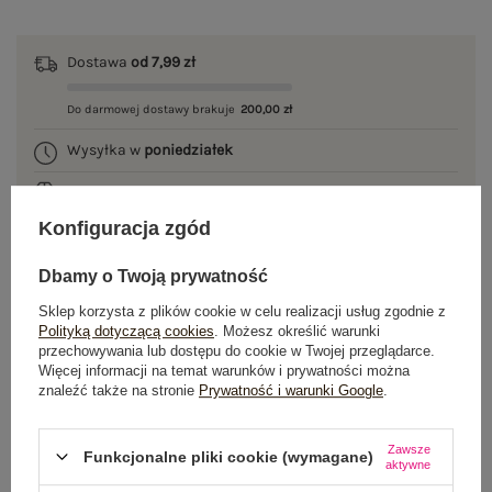
Dostawa
od 7,99 zł
Do darmowej dostawy brakuje
200,00 zł
Wysyłka w
poniedziałek
100 dni na zwrot
Konfiguracja zgód
Dbamy o Twoją prywatność
OPIS PRODUKTU
Sklep korzysta z plików cookie w celu realizacji usług zgodnie z
Polityką dotyczącą cookies
. Możesz określić warunki
GŁÓWNE PARAMETRY
przechowywania lub dostępu do cookie w Twojej przeglądarce.
Więcej informacji na temat warunków i prywatności można
znaleźć także na stronie
Prywatność i warunki Google
.
OPINIE O PRODUKCIE
(3)
WYSYŁKA I DOSTAWA
Zawsze
Funkcjonalne pliki cookie (wymagane)
aktywne