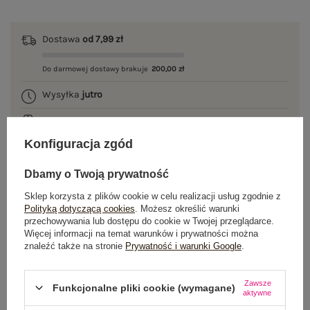
Dostawa
od 7,99 zł
Do darmowej dostawy brakuje
200,00 zł
Wysyłka
jutro
100 dni na zwrot
Konfiguracja zgód
Dbamy o Twoją prywatność
OPIS PRODUKTU
Sklep korzysta z plików cookie w celu realizacji usług zgodnie z
Polityką dotyczącą cookies
. Możesz określić warunki
GŁÓWNE PARAMETRY
przechowywania lub dostępu do cookie w Twojej przeglądarce.
Więcej informacji na temat warunków i prywatności można
znaleźć także na stronie
Prywatność i warunki Google
.
OPINIE O PRODUKCIE
(3)
WYSYŁKA I DOSTAWA
Zawsze
Funkcjonalne pliki cookie (wymagane)
aktywne