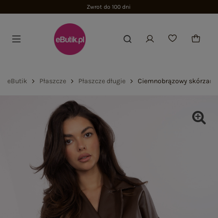
Zwrot do 100 dni
eButik
Płaszcze
Płaszcze długie
Ciemnobrązowy skórzany 