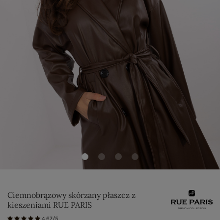
Ciemnobrązowy skórzany płaszcz z
kieszeniami RUE PARIS
4.67/5