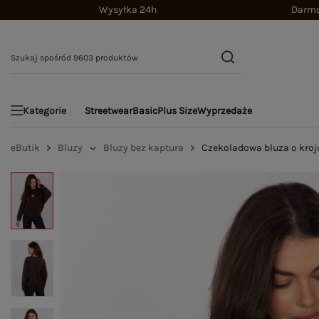
Wysyłka 24h
Darmo
Streetwear
Basic
Plus Size
Wyprzedaże
Kategorie
eButik
Bluzy
Bluzy bez kaptura
Czekoladowa bluza o kroj