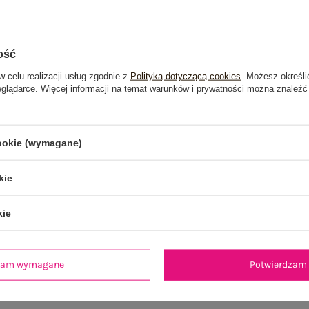
ość
w celu realizacji usług zgodnie z
Polityką dotyczącą cookies
. Możesz określi
eglądarce. Więcej informacji na temat warunków i prywatności można znaleźć
cookie (wymagane)
kie
kie
je
Opinie o produkcie
(0)
dzam wymagane
Potwierdzam 