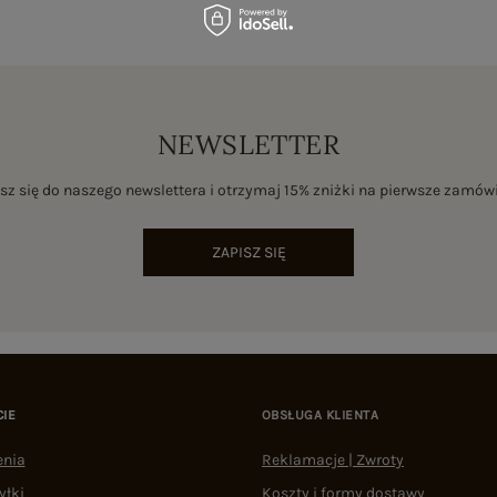
NEWSLETTER
sz się do naszego newslettera i otrzymaj 15% zniżki na pierwsze zamów
ZAPISZ SIĘ
CIE
OBSŁUGA KLIENTA
enia
Reklamacje | Zwroty
yłki
Koszty i formy dostawy