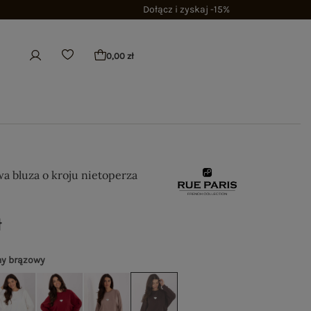
Dołącz i zyskaj -15%
0,00 zł
a bluza o kroju nietoperza
ł
y brązowy