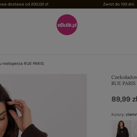
wa dostawa od 200,00 zł
Zwrot do 100 dni
u nietoperza RUE PARIS
Czekoladow
RUE PARIS
89,99 z
Kolory
:
ciemn