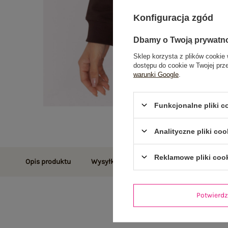
Konfiguracja zgód
Dbamy o Twoją prywatn
Sklep korzysta z plików cookie 
dostępu do cookie w Twojej prz
warunki Google
.
Funkcjonalne pliki 
Analityczne pliki coo
Reklamowe pliki coo
Opis produktu
Wysyłka i dostawa
Zwroty i reklamac
Potwier