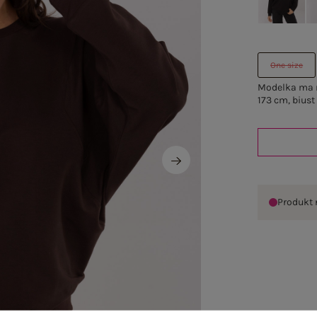
One size
Modelka ma n
173 cm, biust
Produkt 