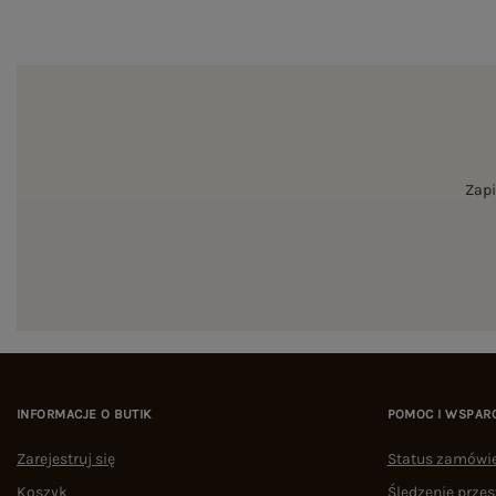
Zapi
INFORMACJE O BUTIK
POMOC I WSPAR
Zarejestruj się
Status zamówi
Koszyk
Śledzenie przes