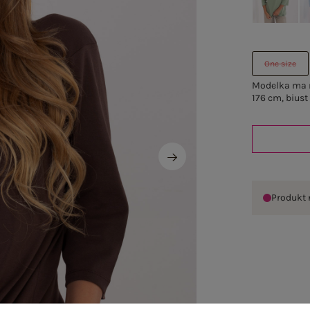
One size
Modelka ma n
176 cm, biust
Produkt 