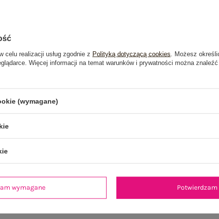
ość
w celu realizacji usług zgodnie z
Polityką dotyczącą cookies
. Możesz określi
eglądarce. Więcej informacji na temat warunków i prywatności można znaleźć
cookie (wymagane)
kie
kie
je
Opinie o produkcie
(0)
dzam wymagane
Potwierdzam 