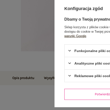
Konfiguracja zgód
Dbamy o Twoją prywatn
Sklep korzysta z plików cookie 
dostępu do cookie w Twojej prz
warunki Google
.
Funkcjonalne pliki 
Analityczne pliki coo
Reklamowe pliki coo
Opis produktu
Wysyłka i dostawa
Zwroty i reklamac
Potwier