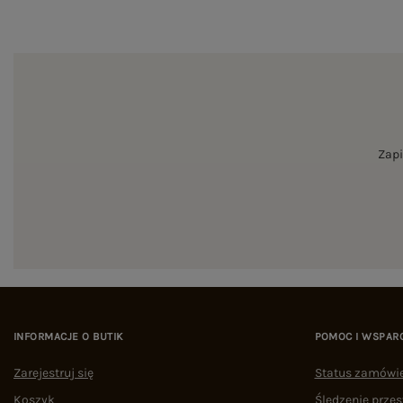
Zapi
INFORMACJE O BUTIK
POMOC I WSPAR
Zarejestruj się
Status zamówi
Koszyk
Śledzenie przes