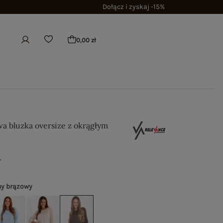
Dołącz i zyskaj -15%
0,00 zł
a bluzka oversize z okrągłym
ł
y brązowy