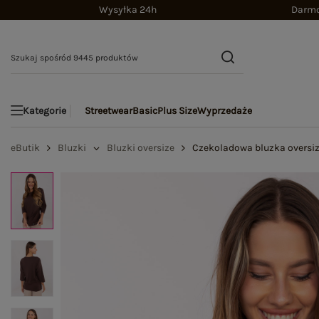
Wysyłka 24h
Darmo
Streetwear
Basic
Plus Size
Wyprzedaże
Kategorie
eButik
Bluzki
Bluzki oversize
Czekoladowa bluzka oversi