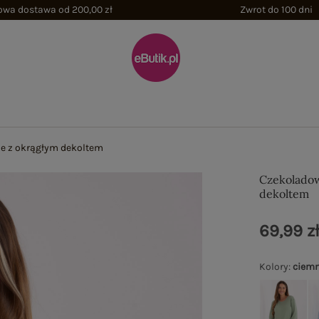
wa dostawa od 200,00 zł
Zwrot do 100 dni
ze z okrągłym dekoltem
Czekoladow
dekoltem
69,99 z
Kolory
:
ciemn