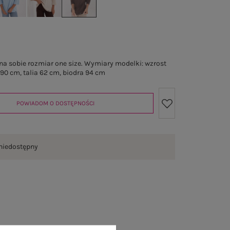
a sobie rozmiar one size. Wymiary modelki: wzrost
 90 cm, talia 62 cm, biodra 94 cm
POWIADOM O DOSTĘPNOŚCI
niedostępny