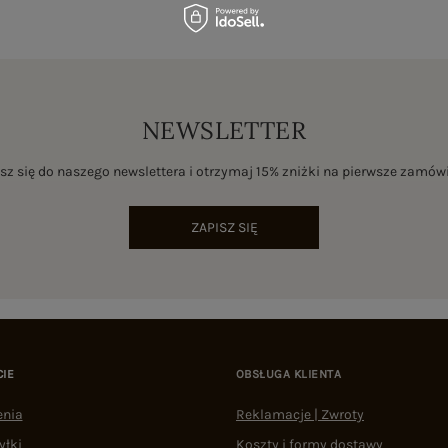
NEWSLETTER
sz się do naszego newslettera i otrzymaj 15% zniżki na pierwsze zamów
ZAPISZ SIĘ
CIE
OBSŁUGA KLIENTA
enia
Reklamacje | Zwroty
yłki
Koszty i formy dostawy