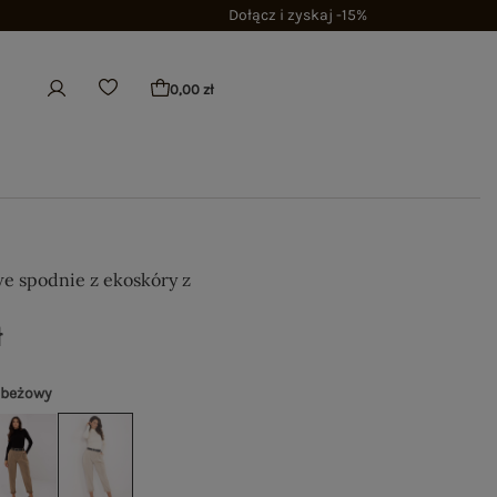
Dołącz i zyskaj -15%
0,00 zł
e spodnie z ekoskóry z
ł
 beżowy