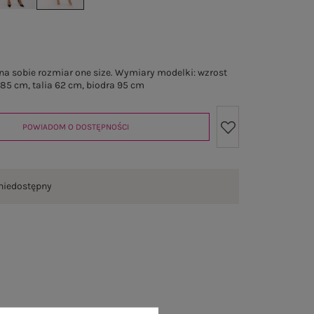
a sobie rozmiar one size. Wymiary modelki: wzrost
 85 cm, talia 62 cm, biodra 95 cm
POWIADOM O DOSTĘPNOŚCI
niedostępny