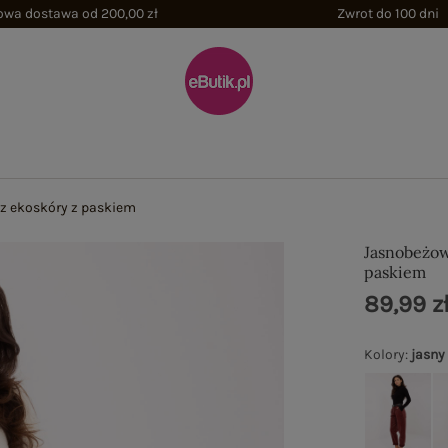
wa dostawa od 200,00 zł
Zwrot do 100 dni
z ekoskóry z paskiem
Jasnobeżow
paskiem
89,99 z
Kolory
:
jasny