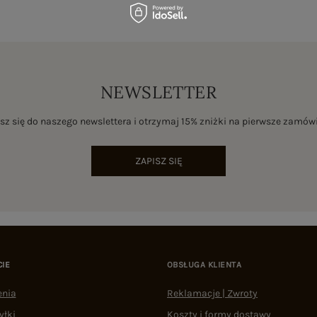
NEWSLETTER
sz się do naszego newslettera i otrzymaj 15% zniżki na pierwsze zamów
ZAPISZ SIĘ
CIE
OBSŁUGA KLIENTA
enia
Reklamacje | Zwroty
yłki
Koszty i formy dostawy