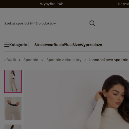
Wysyłka 24h
Darmo
Streetwear
Basic
Plus Size
Wyprzedaże
Kategorie
eButik
Spodnie
Spodnie z ekoskóry
Jasnobeżowe spodnie 