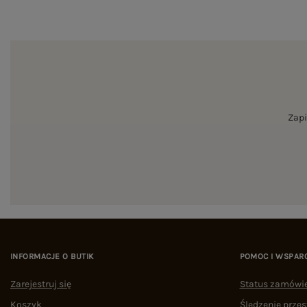
Zapi
INFORMACJE O BUTIK
POMOC I WSPAR
Zarejestruj się
Status zamówi
Koszyk
Śledzenie przes