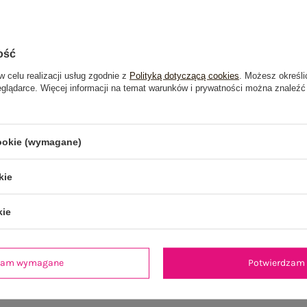
ość
w celu realizacji usług zgodnie z
Polityką dotyczącą cookies
. Możesz określi
eglądarce. Więcej informacji na temat warunków i prywatności można znaleźć
cookie (wymagane)
kie
kie
je
Opinie o produkcie
(0)
dzam wymagane
Potwierdzam 