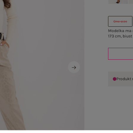
One size
Modelka ma n
173 cm, biust
Produkt 