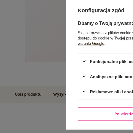
Konfiguracja zgód
Dbamy o Twoją prywatn
Sklep korzysta z plików cookie 
dostępu do cookie w Twojej prz
warunki Google
.
Funkcjonalne pliki 
Analityczne pliki coo
Reklamowe pliki coo
Opis produktu
Wysyłka i dostawa
Zwroty i reklamac
Potwier