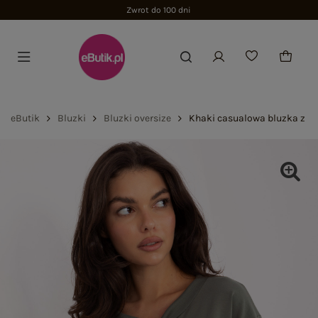
Zwrot do 100 dni
eButik
Bluzki
Bluzki oversize
Khaki casualowa bluzka z r