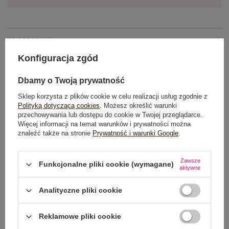
OPIS PRODUKTU
Konfiguracja zgód
GŁÓWNE PARAMETRY
Dbamy o Twoją prywatność
OPINIE O PRODUKCIE
(0)
Sklep korzysta z plików cookie w celu realizacji usług zgodnie z
Polityką dotyczącą cookies
. Możesz określić warunki
WYSYŁKA I DOSTAWA
przechowywania lub dostępu do cookie w Twojej przeglądarce.
Więcej informacji na temat warunków i prywatności można
znaleźć także na stronie
Prywatność i warunki Google
.
ZWROTY I REKLAMACJE
Zawsze
Funkcjonalne pliki cookie (wymagane)
aktywne
Analityczne pliki cookie
Reklamowe pliki cookie