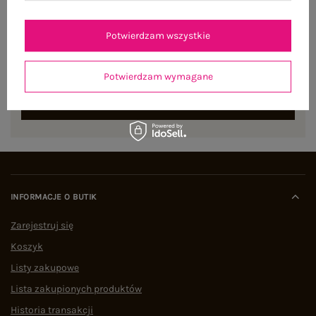
NEWSLETTER
Potwierdzam wszystkie
Zapisz się do naszego newslettera i otrzymaj 15% zniżki na
pierwsze zamówienie
Potwierdzam wymagane
ZAPISZ SIĘ
INFORMACJE O BUTIK
Zarejestruj się
Koszyk
Listy zakupowe
Lista zakupionych produktów
Historia transakcji