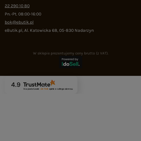
22 290 10 80
Pn.-Pt. 08:00-16:00
bok@ebutik.pl
eButik.pl
,
Al. Katowicka 68
,
05-830
Nadarzyn
W sklepie prezentujemy ceny brutto (z VAT).
4.9
Na podstawie
29 748
opinii
z całego okresu