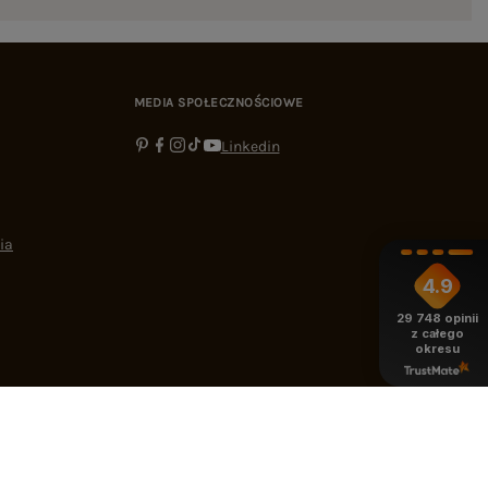
MEDIA SPOŁECZNOŚCIOWE
Linkedin
ia
4.9
29 748
opinii
z całego
okresu
-16:00
bok@ebutik.pl
eButik.pl
,
Al. Katowicka 68
,
05-830
Nadarzyn