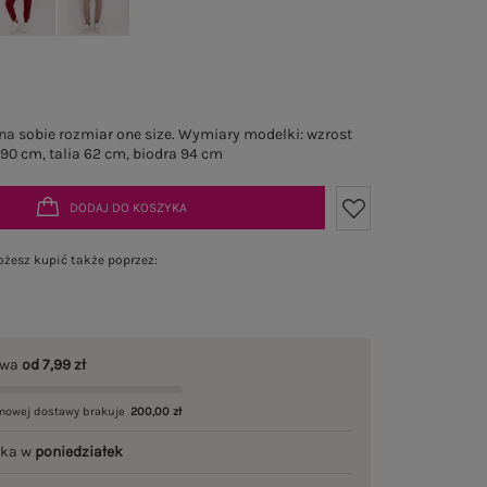
a sobie rozmiar one size. Wymiary modelki: wzrost
 90 cm, talia 62 cm, biodra 94 cm
DODAJ DO KOSZYKA
żesz kupić także poprzez:
awa
od 7,99 zł
mowej dostawy brakuje
200,00 zł
łka w
poniedziałek