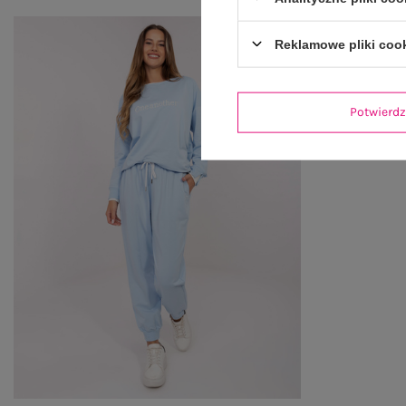
Reklamowe pliki coo
Potwier