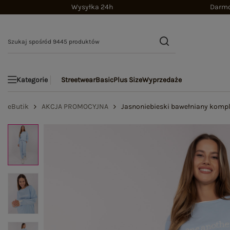
Wysyłka 24h
Darmo
Streetwear
Basic
Plus Size
Wyprzedaże
Kategorie
eButik
AKCJA PROMOCYJNA
Jasnoniebieski bawełniany kompl