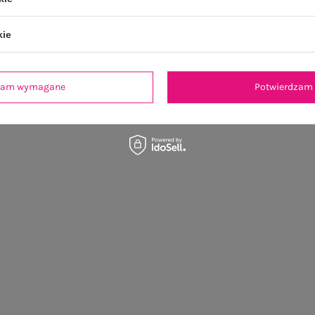
kie
dzam wymagane
Potwierdzam 