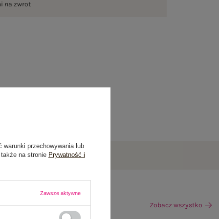
ni na zwrot
ć warunki przechowywania lub
 także na stronie
Prywatność i
Zawsze aktywne
Zobacz wszystko