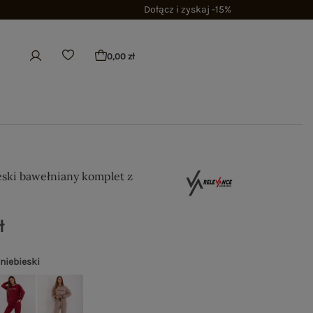
Dołącz i zyskaj -15%
0,00 zł
eski bawełniany komplet z
ł
 niebieski