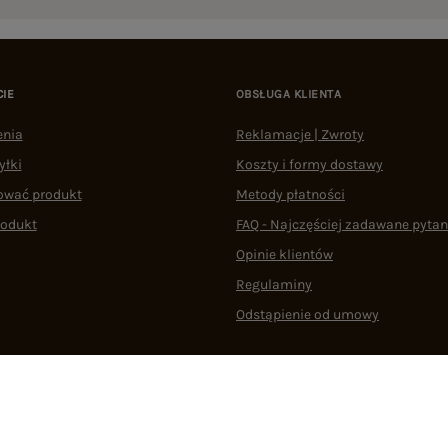
CIE
OBSŁUGA KLIENTA
enia
Reklamacje | Zwroty
yłki
Koszty i formy dostawy
ować produkt
Metody płatności
rodukt
FAQ - Najczęściej zadawane pytan
Opinie klientów
Regulaminy
Odstąpienie od umowy
 plikami cookie
22 290 10 80
Pn.-Pt. 08:00