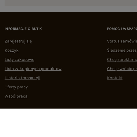
INFORMACJE O BUTIK
POMOC I WSPAR
Zarejestruj się
Status zamówi
Koszyk
Śledzenie przes
Listy zakupowe
Chcę zareklam
Lista zakupionych produktów
Chcę zwrócić p
Historia transakcji
Kontakt
Oferty pracy
Współpraca
Regulamin
Polityka prywatności
Odstąpienie od umowy
Zarządzaj