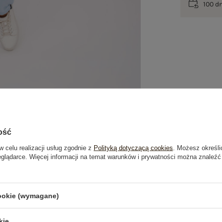
100 d
ość
w celu realizacji usług zgodnie z
Polityką dotyczącą cookies
. Możesz określi
eglądarce. Więcej informacji na temat warunków i prywatności można znaleźć
je
Opinie o produkcie
(0)
cookie (wymagane)
OSTATNIO OGLĄDANE
kie