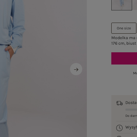
One size
Modelka ma n
176 cm, biust
Mo
Dost
Do dar
Wysy