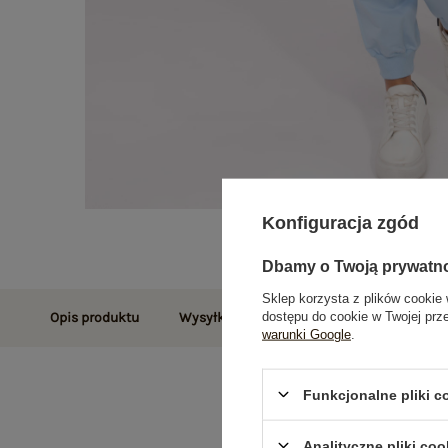
Konfiguracja zgód
Dbamy o Twoją prywatn
Sklep korzysta z plików cookie 
dostępu do cookie w Twojej prz
Opis produktu
Wysyłka i dostawa
Zwroty i reklamac
warunki Google
.
Funkcjonalne pliki 
Analityczne pliki coo