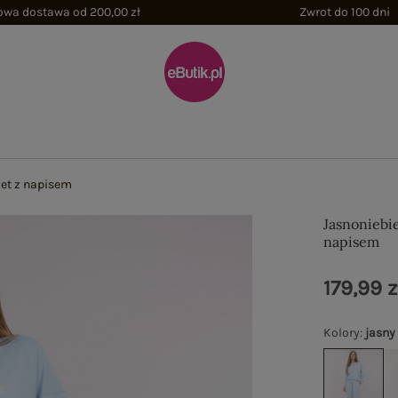
wa dostawa od 200,00 zł
Zwrot do 100 dni
et z napisem
Jasnoniebi
napisem
179,99 z
Kolory
:
jasny