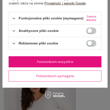
znaleźć także na stronie
Prywatność i warunki Google
.
OPINIE O PRODUKCIE
(8)
Zawsze
Funkcjonalne pliki cookie (wymagane)
WYSYŁKA I DOSTAWA
aktywne
Analityczne pliki cookie
ZWROTY I REKLAMACJE
Reklamowe pliki cookie
OSTATNIO OGLĄDANE
Zobacz wszystko
Potwierdzam wszystkie
Potwierdzam wymagane