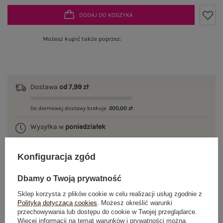
DODAJ DO KOSZYKA
Możesz kupić także poprzez:
Dostawa
od 7,99 zł
Do darmowej dostawy brakuje
200,00 zł
Wysyłka w
poniedziałek
100 dni na zwrot
Konfiguracja zgód
Dbamy o Twoją prywatność
OPIS PRODUKTU
Sklep korzysta z plików cookie w celu realizacji usług zgodnie z
Polityką dotyczącą cookies
. Możesz określić warunki
przechowywania lub dostępu do cookie w Twojej przeglądarce.
GŁÓWNE PARAMETRY
Więcej informacji na temat warunków i prywatności można