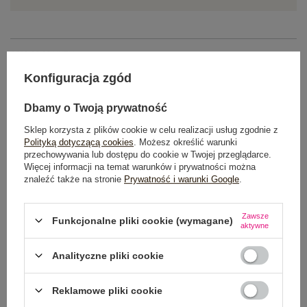
OPIS PRODUKTU
Konfiguracja zgód
GŁÓWNE PARAMETRY
Dbamy o Twoją prywatność
OPINIE O PRODUKCIE
(0)
Sklep korzysta z plików cookie w celu realizacji usług zgodnie z
Polityką dotyczącą cookies
. Możesz określić warunki
WYSYŁKA I DOSTAWA
przechowywania lub dostępu do cookie w Twojej przeglądarce.
Więcej informacji na temat warunków i prywatności można
znaleźć także na stronie
Prywatność i warunki Google
.
ZWROTY I REKLAMACJE
Zawsze
Funkcjonalne pliki cookie (wymagane)
aktywne
Analityczne pliki cookie
Reklamowe pliki cookie