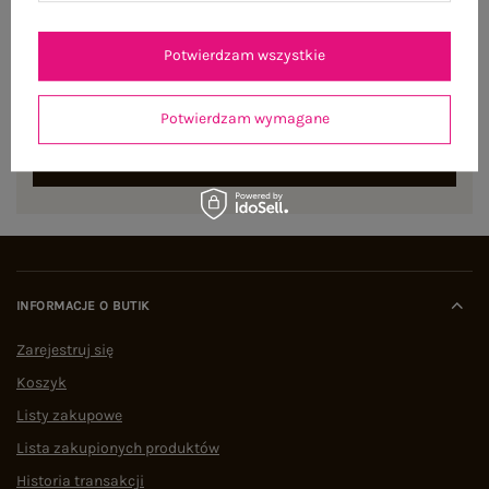
NEWSLETTER
Potwierdzam wszystkie
Zapisz się do naszego newslettera i otrzymaj 15% zniżki na
pierwsze zamówienie
Potwierdzam wymagane
ZAPISZ SIĘ
INFORMACJE O BUTIK
Zarejestruj się
Koszyk
Listy zakupowe
Lista zakupionych produktów
Historia transakcji