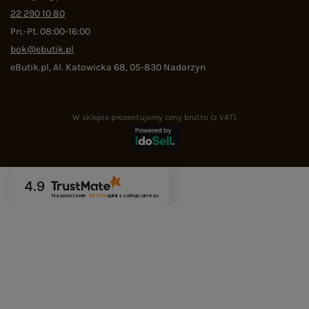
22 290 10 80
Pn.-Pt. 08:00-16:00
bok@ebutik.pl
eButik.pl
,
Al. Katowicka 68
,
05-830
Nadarzyn
W sklepie prezentujemy ceny brutto (z VAT).
4.9
Na podstawie
29 734
opinii
z całego okresu