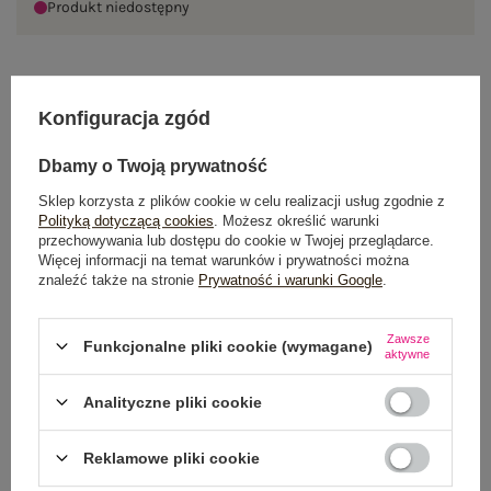
Produkt niedostępny
OPIS PRODUKTU
Konfiguracja zgód
GŁÓWNE PARAMETRY
Dbamy o Twoją prywatność
Sklep korzysta z plików cookie w celu realizacji usług zgodnie z
OPINIE O PRODUKCIE
(3)
Polityką dotyczącą cookies
. Możesz określić warunki
przechowywania lub dostępu do cookie w Twojej przeglądarce.
WYSYŁKA I DOSTAWA
Więcej informacji na temat warunków i prywatności można
znaleźć także na stronie
Prywatność i warunki Google
.
ZWROTY I REKLAMACJE
Zawsze
Funkcjonalne pliki cookie (wymagane)
aktywne
Analityczne pliki cookie
Reklamowe pliki cookie