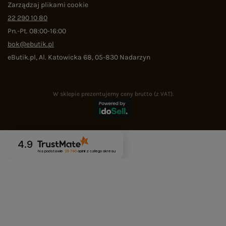
Zarządzaj plikami cookie
22 290 10 80
Pn.-Pt. 08:00-16:00
bok@ebutik.pl
eButik.pl
,
Al. Katowicka 68
,
05-830
Nadarzyn
W sklepie prezentujemy ceny brutto (z VAT).
4.9
Na podstawie
29 740
opinii
z całego okresu