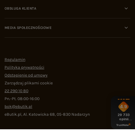
OBSŁUGA KLIENTA
MEDIA SPOŁECZNOŚCIOWE
Regulamin
Polityka prywatności
Odstąpienie od umowy
Zarządzaj plikami cookie
22 290 10 80
Pn.-Pt. 08:00-16:00
bok@ebutik.pl
4.9
eButik.pl
,
Al. Katowicka 68
,
05-830
Nadarzyn
29 733
opinii
z całego
okresu