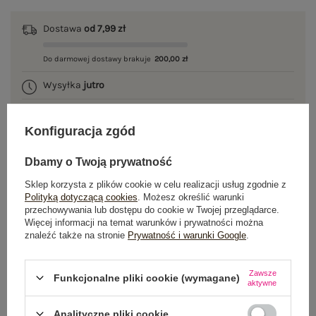
Dostawa
od 7,99 zł
Do darmowej dostawy brakuje
200,00 zł
Wysyłka
jutro
100 dni na zwrot
Konfiguracja zgód
Dbamy o Twoją prywatność
OPIS PRODUKTU
Sklep korzysta z plików cookie w celu realizacji usług zgodnie z
Polityką dotyczącą cookies
. Możesz określić warunki
przechowywania lub dostępu do cookie w Twojej przeglądarce.
GŁÓWNE PARAMETRY
Więcej informacji na temat warunków i prywatności można
znaleźć także na stronie
Prywatność i warunki Google
.
OPINIE O PRODUKCIE
(0)
Zawsze
WYSYŁKA I DOSTAWA
Funkcjonalne pliki cookie (wymagane)
aktywne
ZWROTY I REKLAMACJE
Analityczne pliki cookie