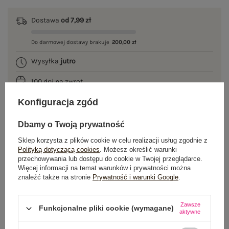
Dostawa
od 7,99 zł
Do darmowej dostawy brakuje
200,00 zł
Wysyłka
jutro
100 dni na zwrot
Konfiguracja zgód
Dbamy o Twoją prywatność
OPIS PRODUKTU
Sklep korzysta z plików cookie w celu realizacji usług zgodnie z
Polityką dotyczącą cookies
. Możesz określić warunki
GŁÓWNE PARAMETRY
przechowywania lub dostępu do cookie w Twojej przeglądarce.
Więcej informacji na temat warunków i prywatności można
OPINIE O PRODUKCIE
(0)
znaleźć także na stronie
Prywatność i warunki Google
.
WYSYŁKA I DOSTAWA
Zawsze
Funkcjonalne pliki cookie (wymagane)
aktywne
ZWROTY I REKLAMACJE