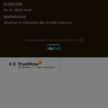
22 290 10 80
Pn.-Pt. 08:00-16:00
bok@ebutik.pl
eButik.pl
,
Al. Katowicka 68
,
05-830
Nadarzyn
W sklepie prezentujemy ceny brutto (z VAT).
4.9
Na podstawie
29 736
opinii
z całego okresu