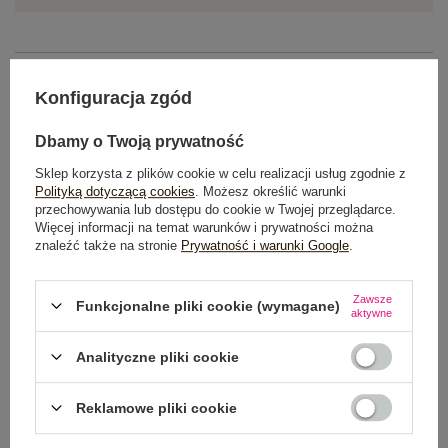
OPIS PRODUKTU
Konfiguracja zgód
GŁÓWNE PARAMETRY
Dbamy o Twoją prywatność
OPINIE O PRODUKCIE
(1)
Sklep korzysta z plików cookie w celu realizacji usług zgodnie z
Polityką dotyczącą cookies
. Możesz określić warunki
przechowywania lub dostępu do cookie w Twojej przeglądarce.
WYSYŁKA I DOSTAWA
Więcej informacji na temat warunków i prywatności można
znaleźć także na stronie
Prywatność i warunki Google
.
ZWROTY I REKLAMACJE
Zawsze
Funkcjonalne pliki cookie (wymagane)
aktywne
Analityczne pliki cookie
Reklamowe pliki cookie