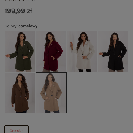
199,99 zł
Kolory
:
camelowy
One size