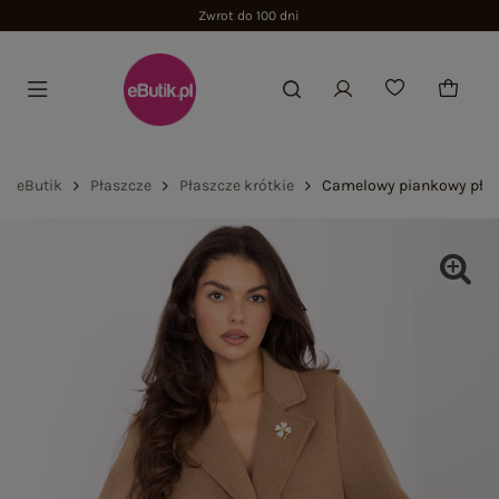
Zwrot do 100 dni
eButik
Płaszcze
Płaszcze krótkie
Camelowy piankowy płas