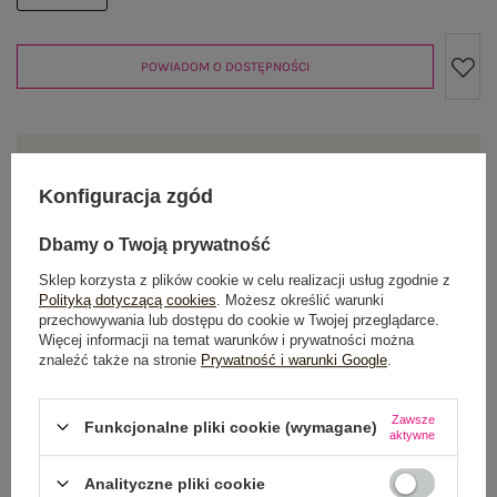
POWIADOM O DOSTĘPNOŚCI
Produkt niedostępny
Konfiguracja zgód
Dbamy o Twoją prywatność
OPIS PRODUKTU
Sklep korzysta z plików cookie w celu realizacji usług zgodnie z
Polityką dotyczącą cookies
. Możesz określić warunki
GŁÓWNE PARAMETRY
przechowywania lub dostępu do cookie w Twojej przeglądarce.
Więcej informacji na temat warunków i prywatności można
znaleźć także na stronie
Prywatność i warunki Google
.
OPINIE O PRODUKCIE
(2)
WYSYŁKA I DOSTAWA
Zawsze
Funkcjonalne pliki cookie (wymagane)
aktywne
ZWROTY I REKLAMACJE
Analityczne pliki cookie