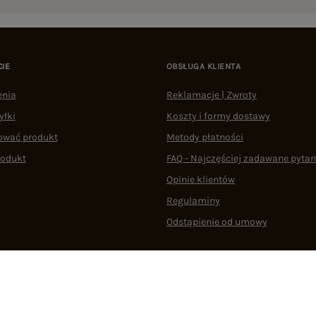
CIE
OBSŁUGA KLIENTA
enia
Reklamacje | Zwroty
yłki
Koszty i formy dostawy
ować produkt
Metody płatności
rodukt
FAQ - Najczęściej zadawane pytan
Opinie klientów
Regulaminy
Odstąpienie od umowy
 plikami cookie
22 290 10 80
Pn.-Pt. 08:00