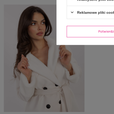
Reklamowe pliki coo
Potwier