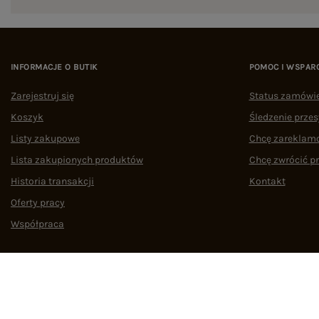
INFORMACJE O BUTIK
POMOC I WSPAR
Zarejestruj się
Status zamówi
Koszyk
Śledzenie przes
Listy zakupowe
Chcę zareklam
Lista zakupionych produktów
Chcę zwrócić p
Historia transakcji
Kontakt
Oferty pracy
Współpraca
Regulamin
Polityka prywatności
Odstąpienie od umowy
Zarządzaj