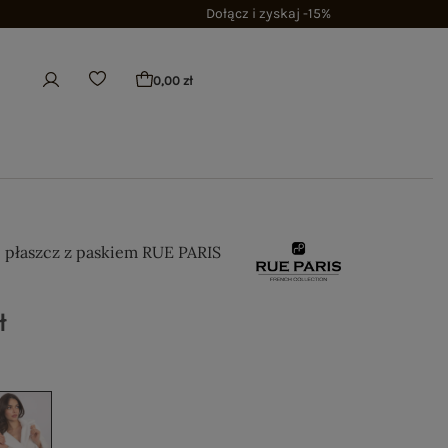
Dołącz i zyskaj -15%
0,00 zł
i płaszcz z paskiem RUE PARIS
ł