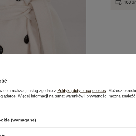
100 d
ość
w celu realizacji usług zgodnie z
Polityką dotyczącą cookies
. Możesz określi
eglądarce. Więcej informacji na temat warunków i prywatności można znaleźć
je
Opinie o produkcie
(0)
cookie (wymagane)
OSTATNIO OGLĄDANE
kie