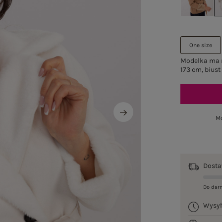
One size
Modelka ma n
173 cm, biust
Mo
Dost
Do dar
Wysy