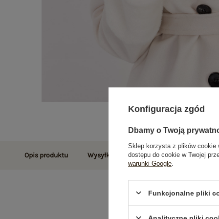
Konfiguracja zgód
Dbamy o Twoją prywatn
Sklep korzysta z plików cookie 
dostępu do cookie w Twojej prz
Opis produktu
Wysyłka i dostawa
Zwroty i reklamac
warunki Google
.
Funkcjonalne pliki 
Analityczne pliki coo