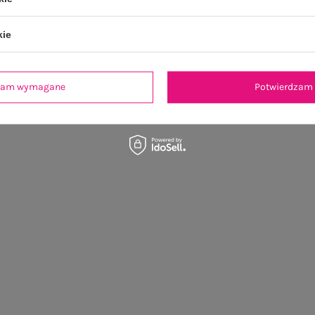
kie
dzam wymagane
Potwierdzam 