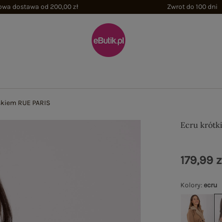
wa dostawa od 200,00 zł
Zwrot do 100 dni
askiem RUE PARIS
Ecru krótk
179,99 z
Kolory
:
ecru