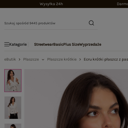
Wysyłka 24h
Darmo
Streetwear
Basic
Plus Size
Wyprzedaże
Kategorie
eButik
Płaszcze
Płaszcze krótkie
Ecru krótki płaszcz z p