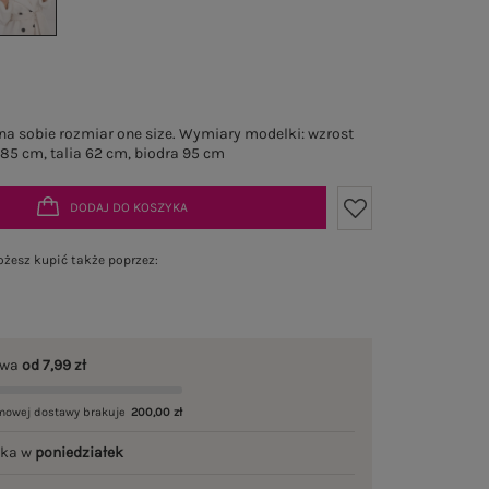
a sobie rozmiar one size. Wymiary modelki: wzrost
 85 cm, talia 62 cm, biodra 95 cm
DODAJ DO KOSZYKA
żesz kupić także poprzez:
awa
od 7,99 zł
mowej dostawy brakuje
200,00 zł
łka w
poniedziałek