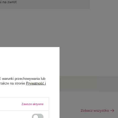
ni na zwrot
ć warunki przechowywania lub
 także na stronie
Prywatność i
Zawsze aktywne
Zobacz wszystko