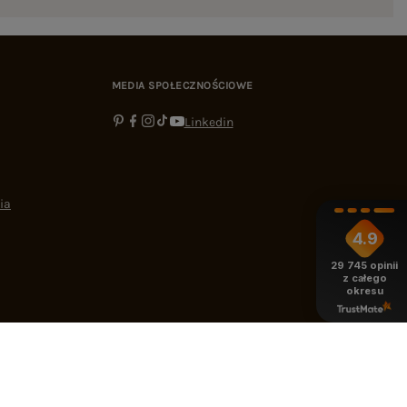
MEDIA SPOŁECZNOŚCIOWE
Linkedin
ia
4.9
29 745
opinii
z całego
okresu
-16:00
bok@ebutik.pl
eButik.pl
,
Al. Katowicka 68
,
05-830
Nadarzyn