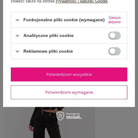
znaleźć także na stronie
Prywatność i warunki Google
.
WYSYŁKA I DOSTAWA
Zawsze
Funkcjonalne pliki cookie (wymagane)
ZWROTY I REKLAMACJE
aktywne
Analityczne pliki cookie
OSTATNIO OGLĄDANE
Reklamowe pliki cookie
Zobacz wszystko
Potwierdzam wszystkie
Potwierdzam wymagane