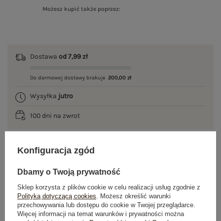
Możesz kupić także poprzez:
Dostawa
od 7,99 zł
Do darmowej dostawy brakuje
200,00 zł
Wysyłka
jutro
100 dni na zwrot
Konfiguracja zgód
OPIS PRODUKTU
Dbamy o Twoją prywatność
GŁÓWNE PARAMETRY
Sklep korzysta z plików cookie w celu realizacji usług zgodnie z
Polityką dotyczącą cookies
. Możesz określić warunki
przechowywania lub dostępu do cookie w Twojej przeglądarce.
OPINIE O PRODUKCIE
(0)
Więcej informacji na temat warunków i prywatności można