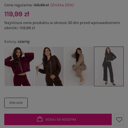
Cena regularna:
159,99 zł
(Zniżka
25
%
)
119,99 zł
Najniższa cena produktu w okresie 30 dni przed wprowadzeniem
obniżki:
159,99 zł
Kolory
:
czarny
One size
DODAJ DO KOSZYKA