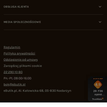
OBSŁUGA KLIENTA
MEDIA SPOŁECZNOŚCIOWE
Regulamin
Polityka prywatności
Odstąpienie od umowy
Zarządzaj plikami cookie
22 290 10 80
Pn.-Pt. 08:00-16:00
bok@ebutik.pl
4.9
eButik.pl
,
Al. Katowicka 68
,
05-830
Nadarzyn
29 736
opinii
z całego
okresu