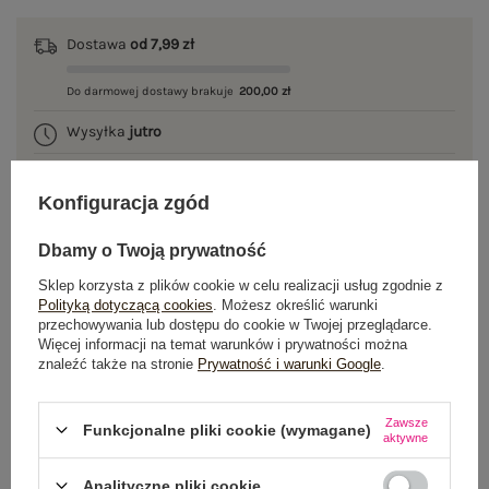
Dostawa
od 7,99 zł
Do darmowej dostawy brakuje
200,00 zł
Wysyłka
jutro
100 dni na zwrot
Konfiguracja zgód
Dbamy o Twoją prywatność
OPIS PRODUKTU
Sklep korzysta z plików cookie w celu realizacji usług zgodnie z
Polityką dotyczącą cookies
. Możesz określić warunki
przechowywania lub dostępu do cookie w Twojej przeglądarce.
GŁÓWNE PARAMETRY
Więcej informacji na temat warunków i prywatności można
znaleźć także na stronie
Prywatność i warunki Google
.
OPINIE O PRODUKCIE
(0)
Zawsze
WYSYŁKA I DOSTAWA
Funkcjonalne pliki cookie (wymagane)
aktywne
ZWROTY I REKLAMACJE
Analityczne pliki cookie