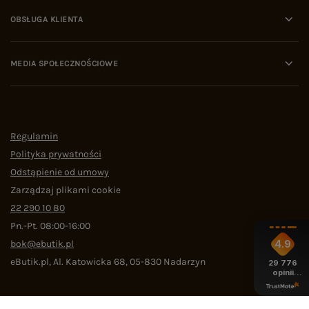
OBSŁUGA KLIENTA
MEDIA SPOŁECZNOŚCIOWE
Regulamin
Polityka prywatności
Odstąpienie od umowy
Zarządzaj plikami cookie
22 290 10 80
Pn.-Pt. 08:00-16:00
bok@ebutik.pl
4.9
eButik.pl
,
Al. Katowicka 68
,
05-830
Nadarzyn
29 776
opinii
z całego
okresu