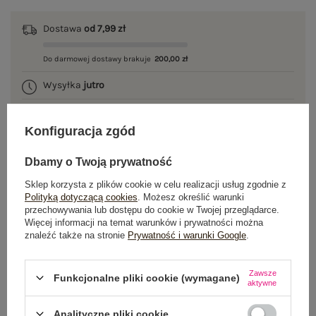
Dostawa
od 7,99 zł
Do darmowej dostawy brakuje
200,00 zł
Wysyłka
jutro
100 dni na zwrot
Konfiguracja zgód
Dbamy o Twoją prywatność
OPIS PRODUKTU
Sklep korzysta z plików cookie w celu realizacji usług zgodnie z
Polityką dotyczącą cookies
. Możesz określić warunki
przechowywania lub dostępu do cookie w Twojej przeglądarce.
GŁÓWNE PARAMETRY
Więcej informacji na temat warunków i prywatności można
znaleźć także na stronie
Prywatność i warunki Google
.
OPINIE O PRODUKCIE
(0)
Zawsze
WYSYŁKA I DOSTAWA
Funkcjonalne pliki cookie (wymagane)
aktywne
ZWROTY I REKLAMACJE
Analityczne pliki cookie