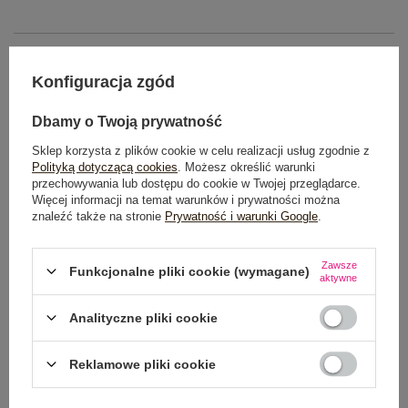
OPIS PRODUKTU
Konfiguracja zgód
GŁÓWNE PARAMETRY
Dbamy o Twoją prywatność
OPINIE O PRODUKCIE
(0)
Sklep korzysta z plików cookie w celu realizacji usług zgodnie z
Polityką dotyczącą cookies
. Możesz określić warunki
WYSYŁKA I DOSTAWA
przechowywania lub dostępu do cookie w Twojej przeglądarce.
Więcej informacji na temat warunków i prywatności można
znaleźć także na stronie
Prywatność i warunki Google
.
ZWROTY I REKLAMACJE
Zawsze
Funkcjonalne pliki cookie (wymagane)
aktywne
Analityczne pliki cookie
Reklamowe pliki cookie