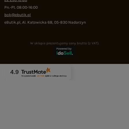
Pn.-Pt. 08:00-16:00
bok@ebutik.pl
eButik.pl
,
Al. Katowicka 68
,
05-830
Nadarzyn
W sklepie prezentujemy ceny brutto (z VAT).
4.9
Na podstawie
29 748
opinii
z całego okresu