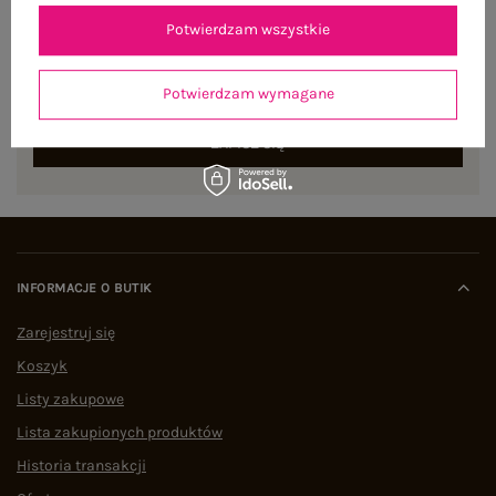
NEWSLETTER
Potwierdzam wszystkie
Zapisz się do naszego newslettera i otrzymaj 15% zniżki na
pierwsze zamówienie
Potwierdzam wymagane
ZAPISZ SIĘ
INFORMACJE O BUTIK
Zarejestruj się
Koszyk
Listy zakupowe
Lista zakupionych produktów
Historia transakcji