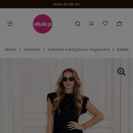
Zwrot do 100 dni
eButik
Sukienki
Sukienki koktajlowe / eleganckie
Czarna 