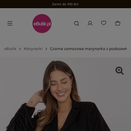
Zwrot do 100 dni
eButik
Marynarki
Czarna zamszowa marynarka z podszewką 