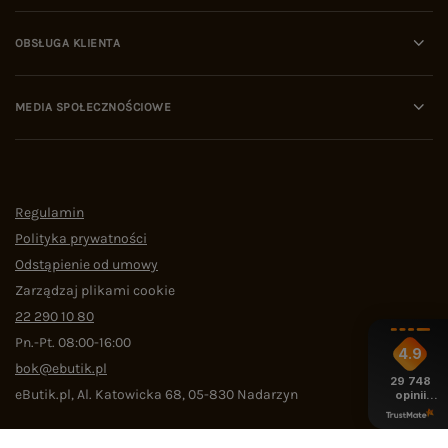
OBSŁUGA KLIENTA
MEDIA SPOŁECZNOŚCIOWE
Regulamin
Polityka prywatności
Odstąpienie od umowy
Zarządzaj plikami cookie
22 290 10 80
Pn.-Pt. 08:00-16:00
4.9
bok@ebutik.pl
29 748
eButik.pl
,
Al. Katowicka 68
,
05-830
Nadarzyn
opinii
z całego
okresu