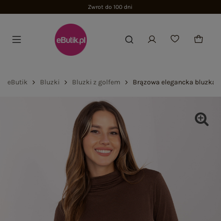
Zwrot do 100 dni
eButik
Bluzki
Bluzki z golfem
Brązowa elegancka bluzka z