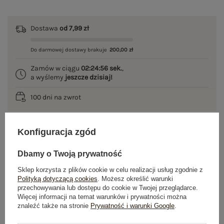
Dostawa
od 7,99 zł
Do darmowej dostawy brakuje
200,00 zł
Zamów w ciągu
02:24:56 sek.
,
a wyślemy
jeszcze dzisiaj!
100 dni na zwrot
Konfiguracja zgód
OPIS PRODUKTU
Dbamy o Twoją prywatność
GŁÓWNE PARAMETRY
Sklep korzysta z plików cookie w celu realizacji usług zgodnie z
Polityką dotyczącą cookies
. Możesz określić warunki
przechowywania lub dostępu do cookie w Twojej przeglądarce.
OPINIE O PRODUKCIE
(1)
Więcej informacji na temat warunków i prywatności można
znaleźć także na stronie
Prywatność i warunki Google
.
WYSYŁKA I DOSTAWA