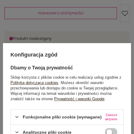
POWIADOM O DOSTĘPNOŚCI
Produkt niedostępny
Konfiguracja zgód
OPIS PRODUKTU
Dbamy o Twoją prywatność
Sklep korzysta z plików cookie w celu realizacji usług zgodnie z
GŁÓWNE PARAMETRY
Polityką dotyczącą cookies
. Możesz określić warunki
przechowywania lub dostępu do cookie w Twojej przeglądarce.
OPINIE O PRODUKCIE
(0)
Więcej informacji na temat warunków i prywatności można
znaleźć także na stronie
Prywatność i warunki Google
.
WYSYŁKA I DOSTAWA
Zawsze
Funkcjonalne pliki cookie (wymagane)
aktywne
ZWROTY I REKLAMACJE
Analityczne pliki cookie