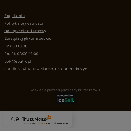
Regulamin
Polityka prywatności
Odstąpienie od umowy
Zarządzaj plikami cookie
22 290 10 80
Pn.-Pt. 08:00-16:00
bok@ebutik.pl
eButik.pl
,
Al. Katowicka 68
,
05-830
Nadarzyn
W sklepie prezentujemy ceny brutto (z VAT).
4.9
Na podstawie
29 748
opinii
z całego okresu