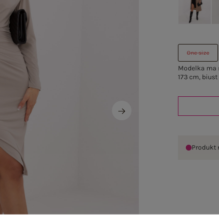
One size
Modelka ma n
173 cm, biust
Produkt 