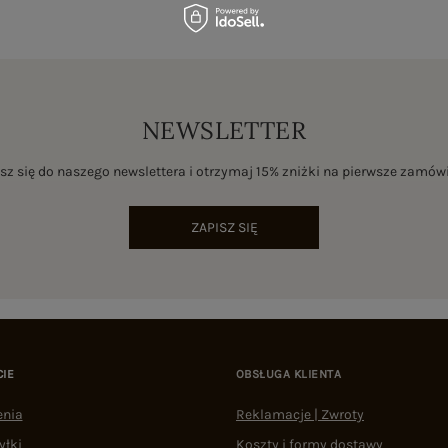
NEWSLETTER
sz się do naszego newslettera i otrzymaj 15% zniżki na pierwsze zamów
ZAPISZ SIĘ
CIE
OBSŁUGA KLIENTA
enia
Reklamacje | Zwroty
yłki
Koszty i formy dostawy