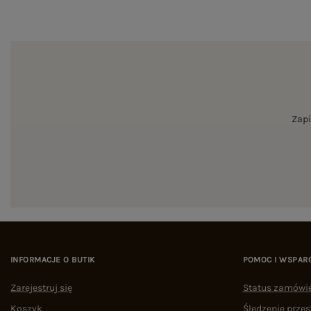
Zapi
INFORMACJE O BUTIK
POMOC I WSPAR
Zarejestruj się
Status zamówi
Koszyk
Śledzenie przes