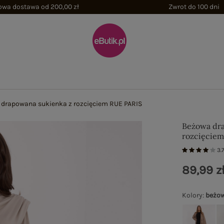
wa dostawa od 200,00 zł
Zwrot do 100 dni
drapowana sukienka z rozcięciem RUE PARIS
Beżowa dr
rozcięciem
3.
89,99 z
Kolory
:
beżo