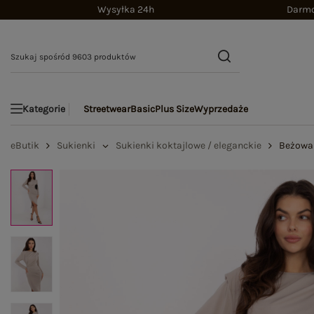
Wysyłka 24h
Darmo
Streetwear
Basic
Plus Size
Wyprzedaże
Kategorie
eButik
Sukienki
Sukienki koktajlowe / eleganckie
Beżowa 