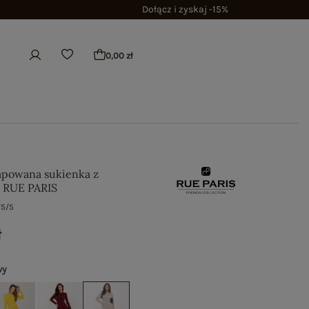
Dołącz i zyskaj -15%
0,00 zł
apowana sukienka z
 RUE PARIS
75/5
ł
wy