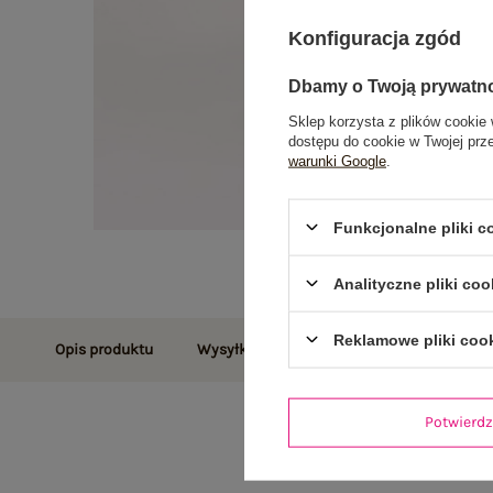
Konfiguracja zgód
Dbamy o Twoją prywatn
Sklep korzysta z plików cookie 
dostępu do cookie w Twojej prz
warunki Google
.
Funkcjonalne pliki 
Analityczne pliki coo
Reklamowe pliki coo
Opis produktu
Wysyłka i dostawa
Zwroty i reklamac
Potwier