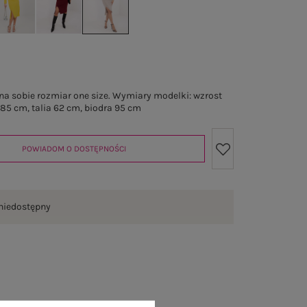
a sobie rozmiar one size. Wymiary modelki: wzrost
 85 cm, talia 62 cm, biodra 95 cm
POWIADOM O DOSTĘPNOŚCI
niedostępny