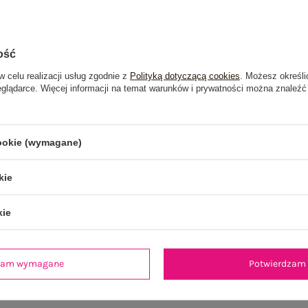
ość
w celu realizacji usług zgodnie z
Polityką dotyczącą cookies
. Możesz określi
eglądarce. Więcej informacji na temat warunków i prywatności można znaleźć
cookie (wymagane)
kie
kie
je
Opinie o produkcie
(4)
dzam wymagane
Potwierdzam 