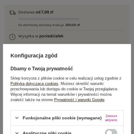
Dostawa
od 7,99 zł
Do darmowej dostawy brakuje
200,00 zł
Wysyłka w
poniedziałek
100 dni na zwrot
Konfiguracja zgód
Dbamy o Twoją prywatność
OPIS PRODUKTU
Sklep korzysta z plików cookie w celu realizacji usług zgodnie z
Polityką dotyczącą cookies
. Możesz określić warunki
przechowywania lub dostępu do cookie w Twojej przeglądarce.
GŁÓWNE PARAMETRY
Więcej informacji na temat warunków i prywatności można
znaleźć także na stronie
Prywatność i warunki Google
.
OPINIE O PRODUKCIE
(0)
Zawsze
WYSYŁKA I DOSTAWA
Funkcjonalne pliki cookie (wymagane)
aktywne
ZWROTY I REKLAMACJE
Analityczne pliki cookie