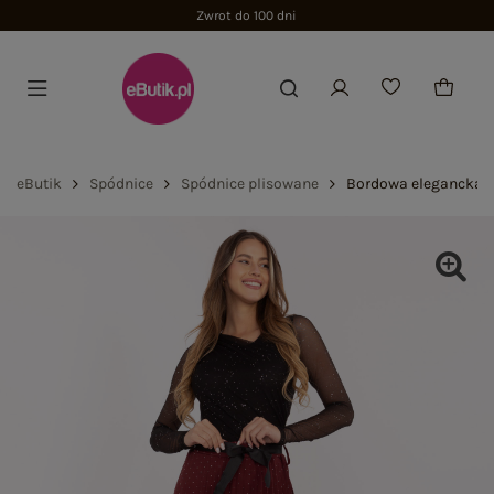
Zwrot do 100 dni
eButik
Spódnice
Spódnice plisowane
Bordowa elegancka s