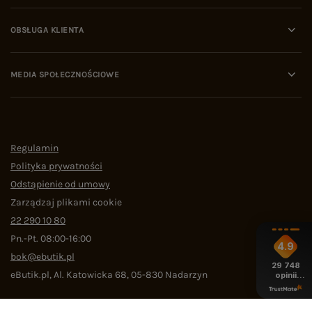
OBSŁUGA KLIENTA
MEDIA SPOŁECZNOŚCIOWE
Regulamin
Polityka prywatności
Odstąpienie od umowy
Zarządzaj plikami cookie
22 290 10 80
Pn.-Pt. 08:00-16:00
4.9
bok@ebutik.pl
29 748
eButik.pl
,
Al. Katowicka 68
,
05-830
Nadarzyn
opinii
z całego
okresu