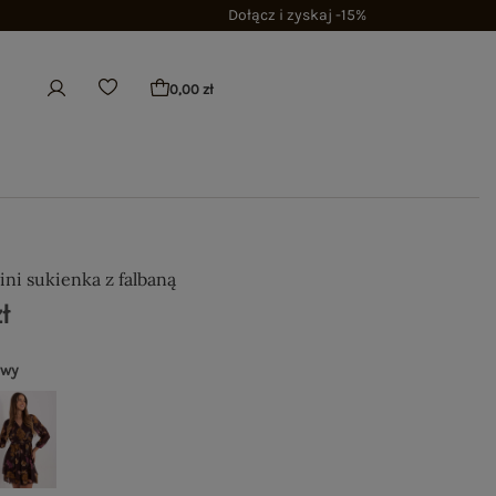
Dołącz i zyskaj -15%
0,00 zł
ni sukienka z falbaną
ł
owy