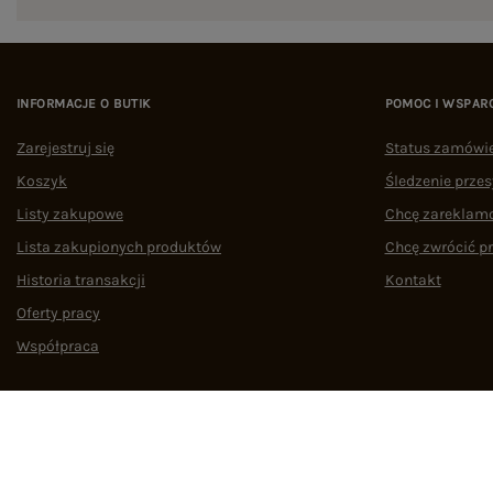
INFORMACJE O BUTIK
POMOC I WSPAR
Zarejestruj się
Status zamówi
Koszyk
Śledzenie przes
Listy zakupowe
Chcę zareklam
Lista zakupionych produktów
Chcę zwrócić p
Historia transakcji
Kontakt
Oferty pracy
Współpraca
Regulamin
Polityka prywatności
Odstąpienie od umowy
Zarządzaj