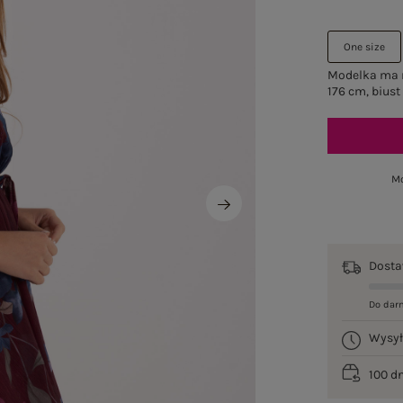
One size
Modelka ma n
176 cm, biust
Mo
Dost
Do dar
Wysy
100 d