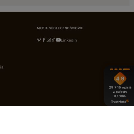
MEDIA SPOŁECZNOŚCIOWE
Linkedin
ia
4.9
29 745
opinii
z całego
okresu
-16:00
bok@ebutik.pl
eButik.pl
,
Al. Katowicka 68
,
05-830
Nadarzyn