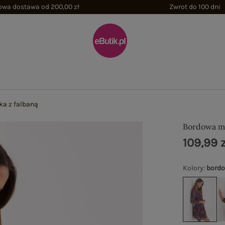
wa dostawa od 200,00 zł
Zwrot do 100 dni
ka z falbaną
Bordowa mi
109,99 z
Kolory
:
bord