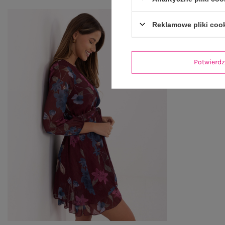
Reklamowe pliki coo
Potwier