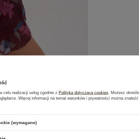
ość
w celu realizacji usług zgodnie z
Polityką dotyczącą cookies
. Możesz określi
eglądarce. Więcej informacji na temat warunków i prywatności można znaleźć
je
Opinie o produkcie
(0)
cookie (wymagane)
OSTATNIO OGLĄDANE
kie