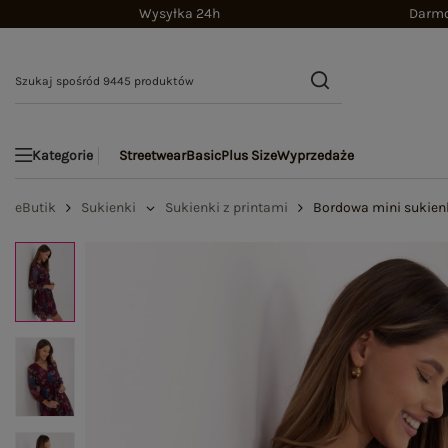
Wysyłka 24h
Darmo
Streetwear
Basic
Plus Size
Wyprzedaże
Kategorie
eButik
Sukienki
Sukienki z printami
Bordowa mini sukien