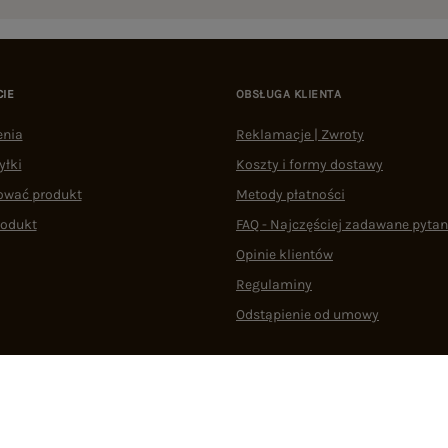
CIE
OBSŁUGA KLIENTA
enia
Reklamacje | Zwroty
yłki
Koszty i formy dostawy
ować produkt
Metody płatności
rodukt
FAQ - Najczęściej zadawane pytan
Opinie klientów
Regulaminy
Odstąpienie od umowy
 plikami cookie
22 290 10 80
Pn.-Pt. 08:00