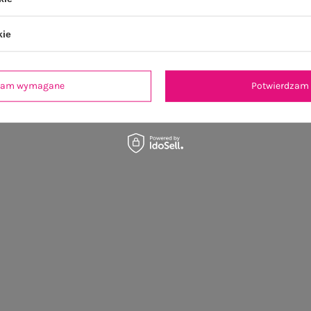
kie
dzam wymagane
Potwierdzam 