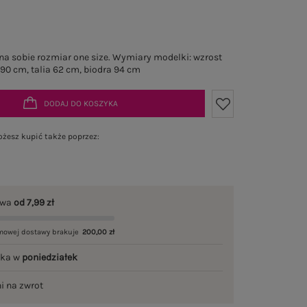
a sobie rozmiar one size. Wymiary modelki: wzrost
 90 cm, talia 62 cm, biodra 94 cm
DODAJ DO KOSZYKA
żesz kupić także poprzez:
awa
od 7,99 zł
mowej dostawy brakuje
200,00 zł
łka w
poniedziałek
ni na zwrot