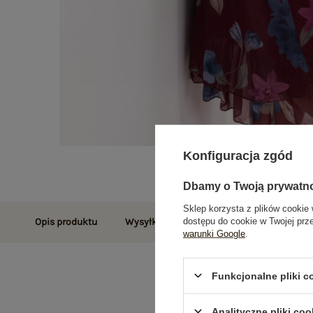
Konfiguracja zgód
Dbamy o Twoją prywatn
Sklep korzysta z plików cookie 
dostępu do cookie w Twojej prz
Opis produktu
Wysyłka i dostawa
Zwroty i reklamac
warunki Google
.
Funkcjonalne pliki 
Analityczne pliki coo