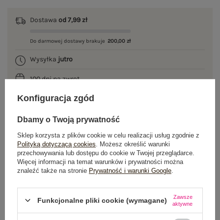
Dostawa
od 7,99 zł
Do darmowej dostawy brakuje
200,00 zł
Wysyłka
jutro
100 dni na zwrot
Konfiguracja zgód
Dbamy o Twoją prywatność
OPIS PRODUKTU
Sklep korzysta z plików cookie w celu realizacji usług zgodnie z
Polityką dotyczącą cookies
. Możesz określić warunki
GŁÓWNE PARAMETRY
przechowywania lub dostępu do cookie w Twojej przeglądarce.
Więcej informacji na temat warunków i prywatności można
OPINIE O PRODUKCIE
(0)
znaleźć także na stronie
Prywatność i warunki Google
.
WYSYŁKA I DOSTAWA
Zawsze
Funkcjonalne pliki cookie (wymagane)
aktywne
ZWROTY I REKLAMACJE