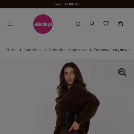
Zwrot do 100 dni
eButik
Spódnice
Spódnice trapezowe
Brązowa satynowa sp