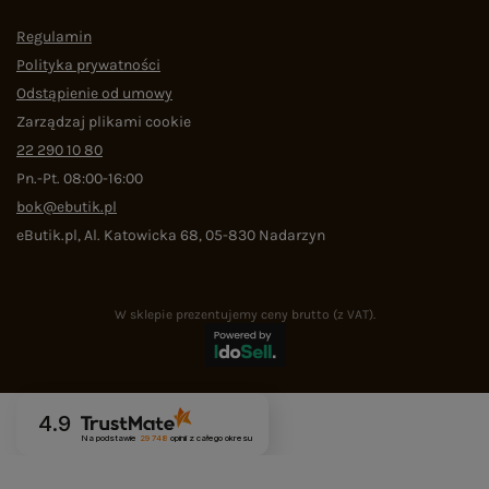
Regulamin
Polityka prywatności
Odstąpienie od umowy
Zarządzaj plikami cookie
22 290 10 80
Pn.-Pt. 08:00-16:00
bok@ebutik.pl
eButik.pl
,
Al. Katowicka 68
,
05-830
Nadarzyn
W sklepie prezentujemy ceny brutto (z VAT).
4.9
Na podstawie
29 748
opinii
z całego okresu