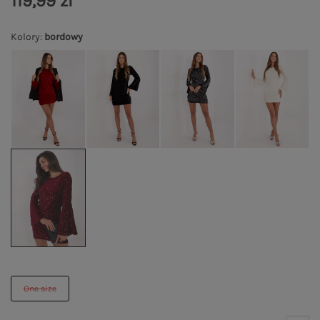
119,99 zł
Kolory
:
bordowy
One size