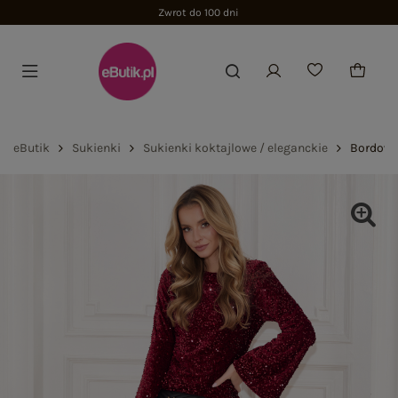
Zwrot do 100 dni
eButik
Sukienki
Sukienki koktajlowe / eleganckie
Bordowa