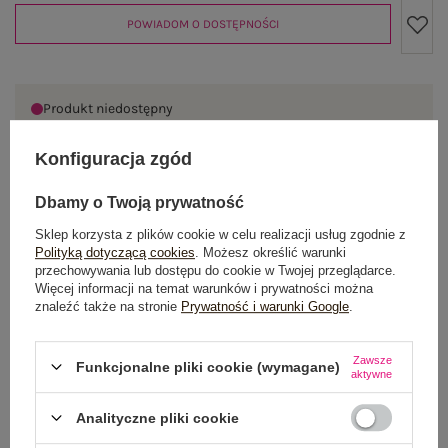
POWIADOM O DOSTĘPNOŚCI
Produkt niedostępny
Konfiguracja zgód
OPIS PRODUKTU
Dbamy o Twoją prywatność
Sklep korzysta z plików cookie w celu realizacji usług zgodnie z
GŁÓWNE PARAMETRY
Polityką dotyczącą cookies
. Możesz określić warunki
przechowywania lub dostępu do cookie w Twojej przeglądarce.
Więcej informacji na temat warunków i prywatności można
OPINIE O PRODUKCIE
(0)
znaleźć także na stronie
Prywatność i warunki Google
.
WYSYŁKA I DOSTAWA
Zawsze
Funkcjonalne pliki cookie (wymagane)
aktywne
ZWROTY I REKLAMACJE
Analityczne pliki cookie