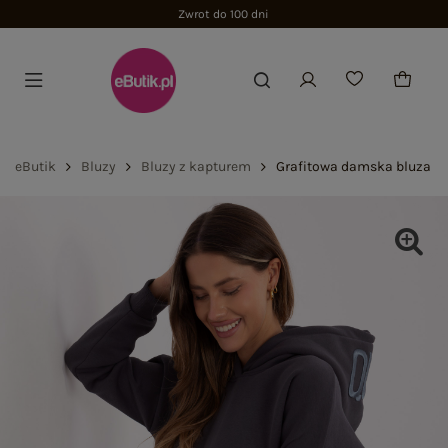
Zwrot do 100 dni
eButik
Bluzy
Bluzy z kapturem
Grafitowa damska bluza ov