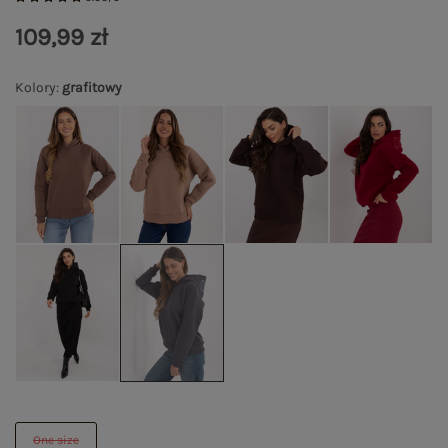
109,99 zł
Kolory
:
grafitowy
One size