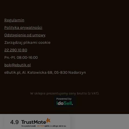
Regulamin
Polityka prywatności
Odstąpienie od umowy
Zarządzaj plikami cookie
22 290 10 80
Pn.-Pt. 08:00-16:00
bok@ebutik.pl
eButik.pl
,
Al. Katowicka 68
,
05-830
Nadarzyn
W sklepie prezentujemy ceny brutto (z VAT).
4.9
Na podstawie
29 735
opinii
z całego okresu