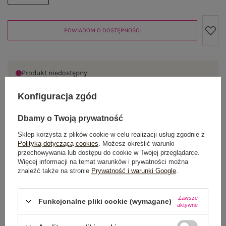
POWIADOM O DOSTĘPNOŚCI
Produkt niedostępny
Konfiguracja zgód
OPIS PRODUKTU
Dbamy o Twoją prywatność
Sklep korzysta z plików cookie w celu realizacji usług zgodnie z
GŁÓWNE PARAMETRY
Polityką dotyczącą cookies
. Możesz określić warunki
przechowywania lub dostępu do cookie w Twojej przeglądarce.
Więcej informacji na temat warunków i prywatności można
OPINIE O PRODUKCIE
(1)
znaleźć także na stronie
Prywatność i warunki Google
.
WYSYŁKA I DOSTAWA
Zawsze
Funkcjonalne pliki cookie (wymagane)
aktywne
ZWROTY I REKLAMACJE