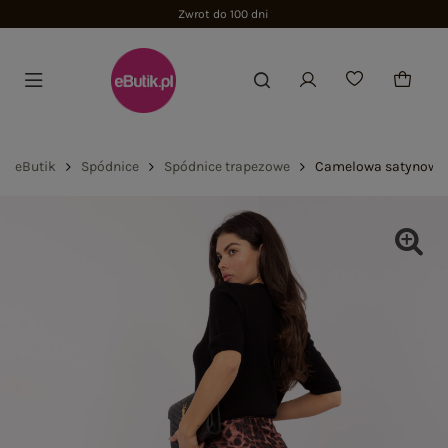
Zwrot do 100 dni
eButik
Spódnice
Spódnice trapezowe
Camelowa satynowa 