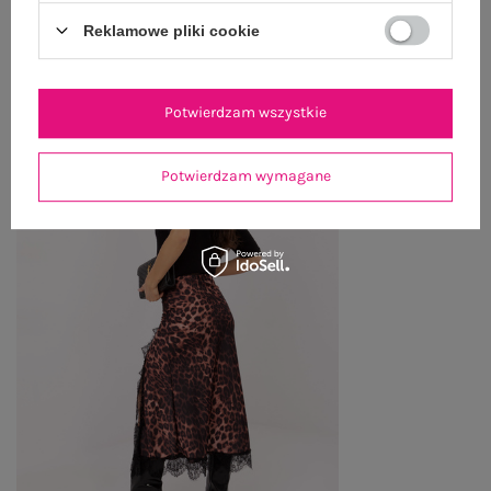
OSTATNIO OGLĄDANE
Reklamowe pliki cookie
Zobacz wszystko
Potwierdzam wszystkie
Potwierdzam wymagane