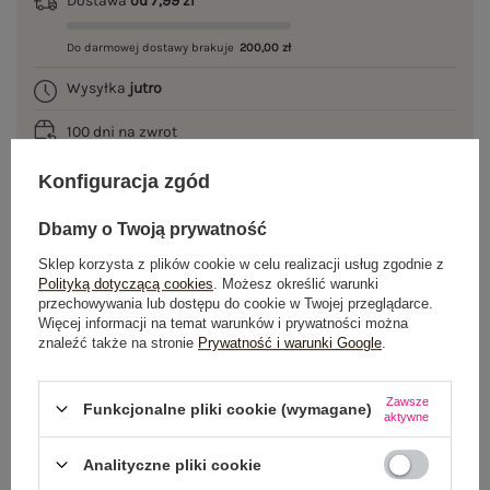
Dostawa
od 7,99 zł
Do darmowej dostawy brakuje
200,00 zł
Wysyłka
jutro
100 dni na zwrot
Konfiguracja zgód
Dbamy o Twoją prywatność
OPIS PRODUKTU
Sklep korzysta z plików cookie w celu realizacji usług zgodnie z
GŁÓWNE PARAMETRY
Polityką dotyczącą cookies
. Możesz określić warunki
przechowywania lub dostępu do cookie w Twojej przeglądarce.
Więcej informacji na temat warunków i prywatności można
OPINIE O PRODUKCIE
(0)
znaleźć także na stronie
Prywatność i warunki Google
.
WYSYŁKA I DOSTAWA
Zawsze
Funkcjonalne pliki cookie (wymagane)
aktywne
ZWROTY I REKLAMACJE
Analityczne pliki cookie