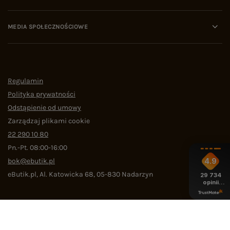
MEDIA SPOŁECZNOŚCIOWE
Regulamin
Polityka prywatności
Odstąpienie od umowy
Zarządzaj plikami cookie
22 290 10 80
Pn.-Pt. 08:00-16:00
bok@ebutik.pl
4.9
eButik.pl
,
Al. Katowicka 68
,
05-830
Nadarzyn
29 734
opinii
z całego
okresu
W sklepie prezentujemy ceny brutto (z VAT).