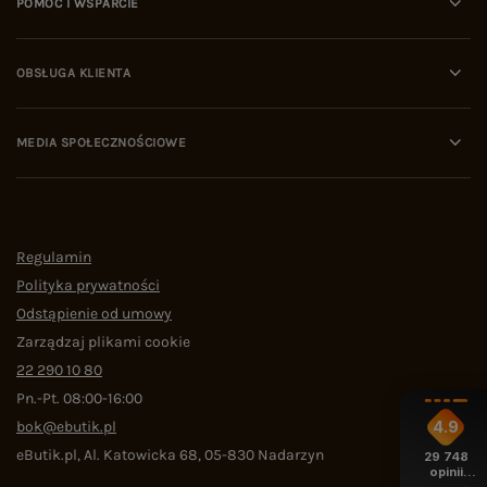
POMOC I WSPARCIE
OBSŁUGA KLIENTA
MEDIA SPOŁECZNOŚCIOWE
Regulamin
Polityka prywatności
Odstąpienie od umowy
Zarządzaj plikami cookie
22 290 10 80
Pn.-Pt. 08:00-16:00
bok@ebutik.pl
4.9
eButik.pl
,
Al. Katowicka 68
,
05-830
Nadarzyn
29 748
opinii
z całego