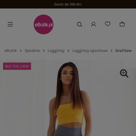
Zwrot do 100 dni
eButik
Spodnie
Legginsy
Legginsy sportowe
Grafitowe 
BUY THE LOOK