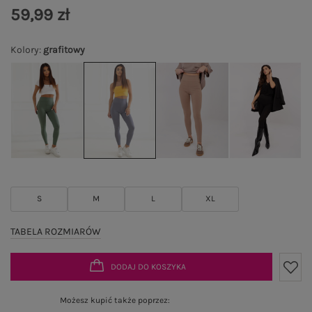
59,99 zł
Kolory
:
grafitowy
S
M
L
XL
TABELA ROZMIARÓW
DODAJ DO KOSZYKA
Możesz kupić także poprzez: