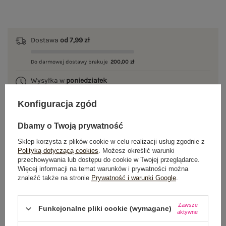
Dostawa
od 7,99 zł
Do darmowej dostawy brakuje
200,00 zł
Wysyłka w
poniedziałek
100 dni na zwrot
Konfiguracja zgód
Dbamy o Twoją prywatność
Sklep korzysta z plików cookie w celu realizacji usług zgodnie z
OPIS PRODUKTU
Polityką dotyczącą cookies
. Możesz określić warunki
przechowywania lub dostępu do cookie w Twojej przeglądarce.
Więcej informacji na temat warunków i prywatności można
GŁÓWNE PARAMETRY
znaleźć także na stronie
Prywatność i warunki Google
.
OPINIE O PRODUKCIE
(0)
Zawsze
Funkcjonalne pliki cookie (wymagane)
aktywne
WYSYŁKA I DOSTAWA