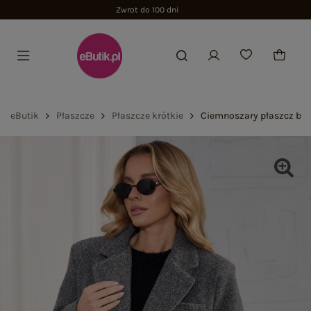
eButik
Płaszcze
Płaszcze krótkie
Ciemnoszary płaszcz bou