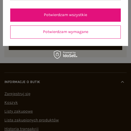
NEWSLETTER
Potwierdzam wszystkie
Zapisz się do naszego newslettera i otrzymaj 15% zniżki na
pierwsze zamówienie
Potwierdzam wymagane
ZAPISZ SIĘ
INFORMACJE O BUTIK
Zarejestruj się
Koszyk
Listy zakupowe
Lista zakupionych produktów
Historia transakcji