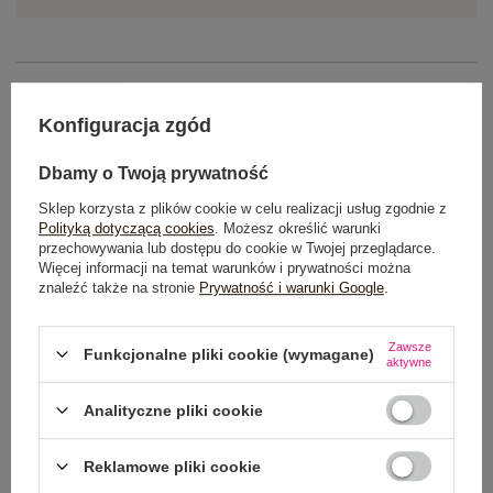
OPIS PRODUKTU
Konfiguracja zgód
GŁÓWNE PARAMETRY
Dbamy o Twoją prywatność
OPINIE O PRODUKCIE
(0)
Sklep korzysta z plików cookie w celu realizacji usług zgodnie z
Polityką dotyczącą cookies
. Możesz określić warunki
WYSYŁKA I DOSTAWA
przechowywania lub dostępu do cookie w Twojej przeglądarce.
Więcej informacji na temat warunków i prywatności można
znaleźć także na stronie
Prywatność i warunki Google
.
ZWROTY I REKLAMACJE
Zawsze
Funkcjonalne pliki cookie (wymagane)
aktywne
Analityczne pliki cookie
Reklamowe pliki cookie