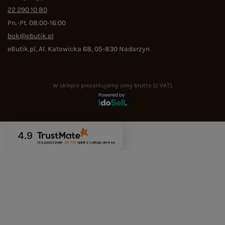
22 290 10 80
Pn.-Pt. 08:00-16:00
bok@ebutik.pl
eButik.pl
,
Al. Katowicka 68
,
05-830
Nadarzyn
W sklepie prezentujemy ceny brutto (z VAT).
4.9
Na podstawie
29 745
opinii
z całego okresu