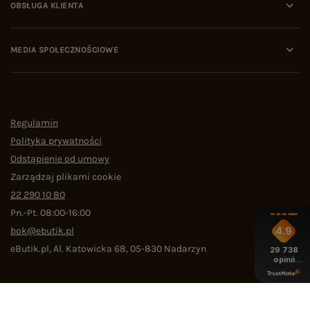
OBSŁUGA KLIENTA
MEDIA SPOŁECZNOŚCIOWE
Regulamin
Polityka prywatności
Odstąpienie od umowy
Zarządzaj plikami cookie
22 290 10 80
Pn.-Pt. 08:00-16:00
bok@ebutik.pl
4.9
eButik.pl
,
Al. Katowicka 68
,
05-830
Nadarzyn
29 738
opinii
z całego
okresu
W sklepie prezentujemy ceny brutto (z VAT).