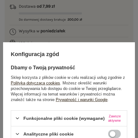
Dostawa
od 7,99 zł
Do darmowej dostawy brakuje
200,00 zł
Wysyłka w
poniedziałek
100 dni na zwrot
Konfiguracja zgód
Dbamy o Twoją prywatność
OPIS PRODUKTU
Sklep korzysta z plików cookie w celu realizacji usług zgodnie z
Polityką dotyczącą cookies
. Możesz określić warunki
GŁÓWNE PARAMETRY
przechowywania lub dostępu do cookie w Twojej przeglądarce.
Więcej informacji na temat warunków i prywatności można
znaleźć także na stronie
Prywatność i warunki Google
.
OPINIE O PRODUKCIE
(0)
WYSYŁKA I DOSTAWA
Zawsze
Funkcjonalne pliki cookie (wymagane)
aktywne
ZWROTY I REKLAMACJE
Analityczne pliki cookie