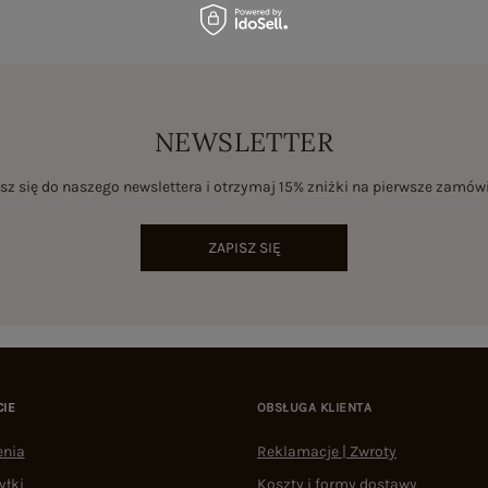
NEWSLETTER
sz się do naszego newslettera i otrzymaj 15% zniżki na pierwsze zamów
ZAPISZ SIĘ
CIE
OBSŁUGA KLIENTA
enia
Reklamacje | Zwroty
yłki
Koszty i formy dostawy