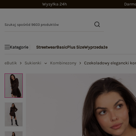
Wysyłka 24h
Darmo
Streetwear
Basic
Plus Size
Wyprzedaże
Kategorie
eButik
Sukienki
Kombinezony
Czekoladowy elegancki kom