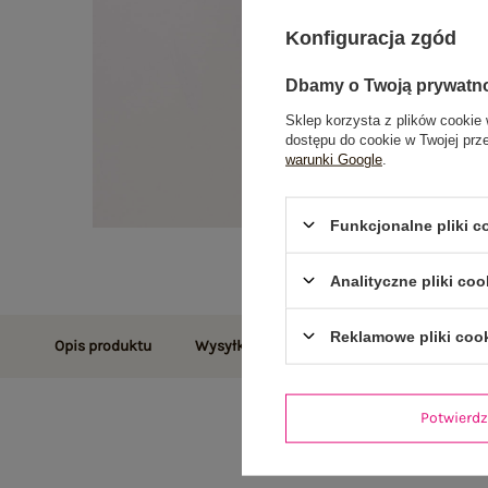
Konfiguracja zgód
Dbamy o Twoją prywatn
Sklep korzysta z plików cookie 
dostępu do cookie w Twojej prz
warunki Google
.
Funkcjonalne pliki 
Analityczne pliki coo
Reklamowe pliki coo
Opis produktu
Wysyłka i dostawa
Zwroty i reklamac
Potwier