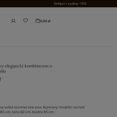
Dołącz i zyskaj -15%
0,00 zł
y elegancki kombinezon o
enki
ł
a sobie rozmiar one size. Wymiary modelki: wzrost
 85 cm, talia 62 cm, biodra 95 cm