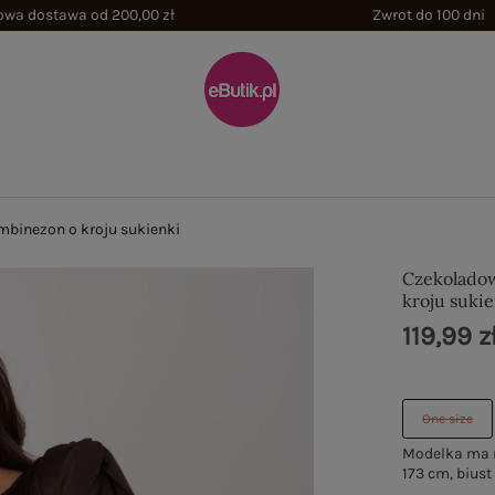
wa dostawa od 200,00 zł
Zwrot do 100 dni
binezon o kroju sukienki
Czekoladow
kroju suki
119,99 z
One size
Modelka ma n
173 cm, biust