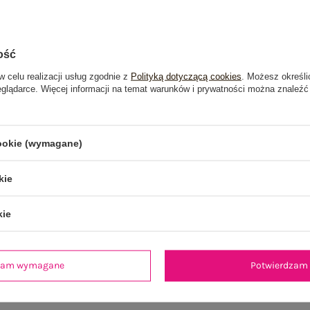
ość
w celu realizacji usług zgodnie z
Polityką dotyczącą cookies
. Możesz określi
eglądarce. Więcej informacji na temat warunków i prywatności można znaleźć
cookie (wymagane)
kie
kie
je
Opinie o produkcie
(0)
dzam wymagane
Potwierdzam 