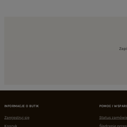
Zapi
INFORMACJE O BUTIK
POMOC I WSPAR
Zarejestruj się
Status zamówi
Koszyk
Śledzenie przes