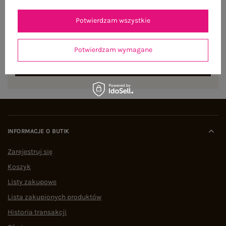
NEWSLETTER
Potwierdzam wszystkie
Zapisz się do naszego newslettera i otrzymaj 15% zniżki na
pierwsze zamówienie
Potwierdzam wymagane
ZAPISZ SIĘ
INFORMACJE O BUTIK
Zarejestruj się
Koszyk
Listy zakupowe
Lista zakupionych produktów
Historia transakcji