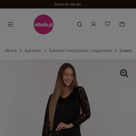
Zwrot do 100 dni
eButik
Sukienki
Sukienki koktajlowe / eleganckie
Czarna 