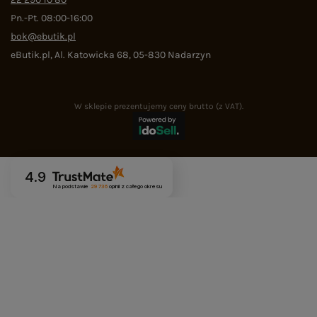
Pn.-Pt. 08:00-16:00
bok@ebutik.pl
eButik.pl
,
Al. Katowicka 68
,
05-830
Nadarzyn
W sklepie prezentujemy ceny brutto (z VAT).
4.9
Na podstawie
29 736
opinii
z całego okresu