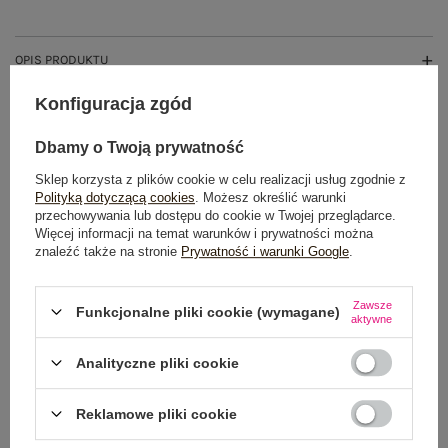
OPIS PRODUKTU
Konfiguracja zgód
GŁÓWNE PARAMETRY
Dbamy o Twoją prywatność
OPINIE O PRODUKCIE
(0)
Sklep korzysta z plików cookie w celu realizacji usług zgodnie z
Polityką dotyczącą cookies
. Możesz określić warunki
WYSYŁKA I DOSTAWA
przechowywania lub dostępu do cookie w Twojej przeglądarce.
Więcej informacji na temat warunków i prywatności można
ZWROTY I REKLAMACJE
znaleźć także na stronie
Prywatność i warunki Google
.
Zawsze
Funkcjonalne pliki cookie (wymagane)
aktywne
Analityczne pliki cookie
Reklamowe pliki cookie