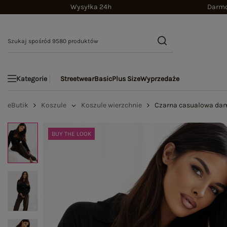
Wysyłka 24h
Darmo
Streetwear
Basic
Plus Size
Wyprzedaże
Kategorie
eButik
Koszule
Koszule wierzchnie
Czarna casualowa dam
BUY THE LOOK