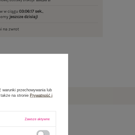
mowej dostawy brakuje
200,00 zł
w w ciągu
03:06:16 sek.
,
ślemy
jeszcze dzisiaj!
ni na zwrot
ć warunki przechowywania lub
 także na stronie
Prywatność i
Zawsze aktywne