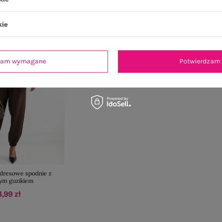
kie
dzam wymagane
Potwierdzam 
dresowe spodnie z
ym guzikiem
,99 zł