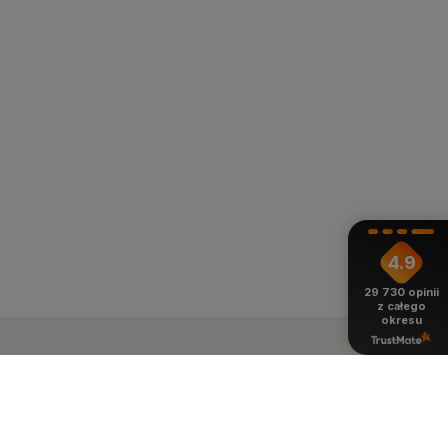
4.9
29 730
opinii
z całego
okresu
ienie