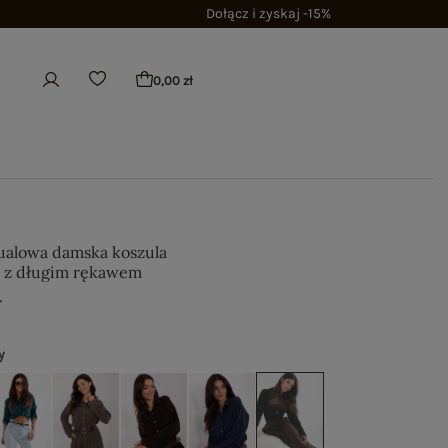
Dołącz i zyskaj -15%
0,00 zł
ualowa damska koszula
 z długim rękawem
ł
y