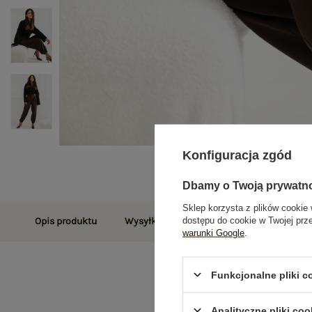
Konfiguracja zgód
Dbamy o Twoją prywatn
Sklep korzysta z plików cookie 
dostępu do cookie w Twojej prz
Opis produktu
Wysyłka i dostawa
Zwroty i reklamac
warunki Google
.
Funkcjonalne pliki 
Analityczne pliki coo