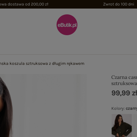
wa dostawa od 200,00 zł
Zwrot do 100 dni
ska koszula sztruksowa z długim rękawem
Czarna cas
sztruksowa
99,99 z
Kolory
:
czarn