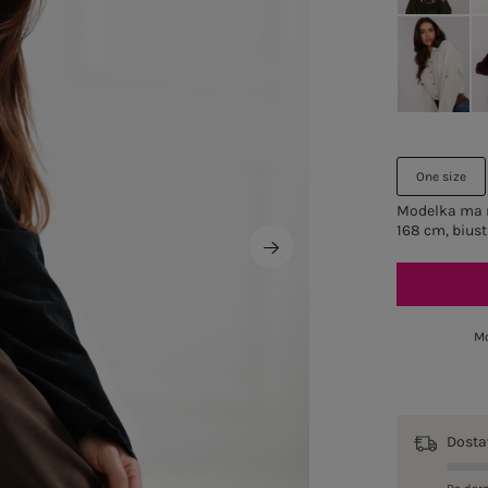
One size
Modelka ma n
168 cm, biust
Mo
Dost