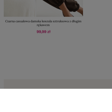
Czarna casualowa damska koszula sztruksowa z długim
rękawem
99,99 zł
Zapi