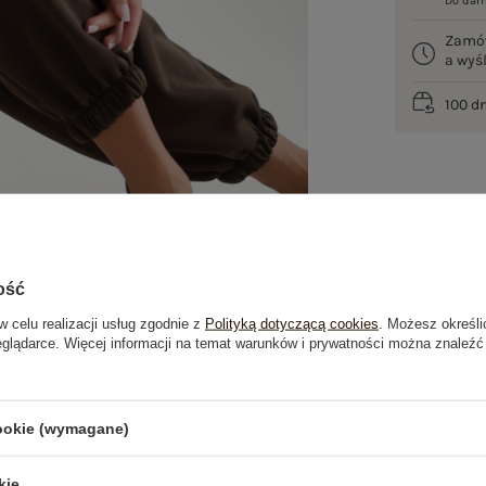
Do dar
Zamó
a wy
100 d
ość
w celu realizacji usług zgodnie z
Polityką dotyczącą cookies
. Możesz określi
eglądarce. Więcej informacji na temat warunków i prywatności można znaleźć
je
Opinie o produkcie
(0)
cookie (wymagane)
PRODUKTY ZE STYLIZACJI
kie