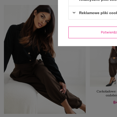
Reklamowe pliki coo
Potwier
Czekoladowe 
ozdobn
84