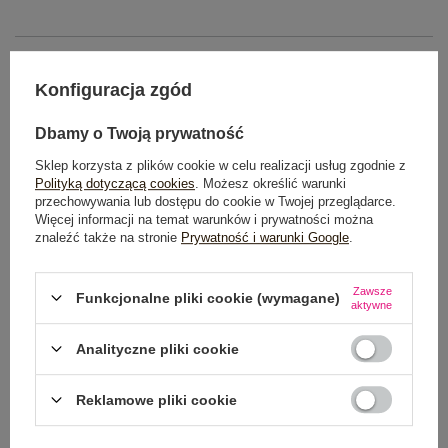
OPIS PRODUKTU
Konfiguracja zgód
GŁÓWNE PARAMETRY
Dbamy o Twoją prywatność
OPINIE O PRODUKCIE
(0)
Sklep korzysta z plików cookie w celu realizacji usług zgodnie z
Polityką dotyczącą cookies
. Możesz określić warunki
WYSYŁKA I DOSTAWA
przechowywania lub dostępu do cookie w Twojej przeglądarce.
Więcej informacji na temat warunków i prywatności można
znaleźć także na stronie
Prywatność i warunki Google
.
ZWROTY I REKLAMACJE
Zawsze
Funkcjonalne pliki cookie (wymagane)
aktywne
Analityczne pliki cookie
Reklamowe pliki cookie