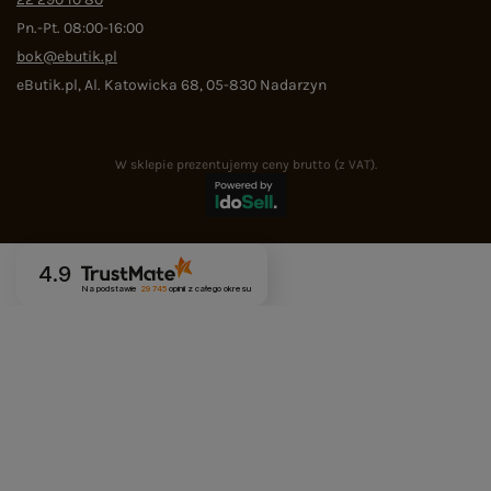
Pn.-Pt. 08:00-16:00
bok@ebutik.pl
eButik.pl
,
Al. Katowicka 68
,
05-830
Nadarzyn
W sklepie prezentujemy ceny brutto (z VAT).
4.9
Na podstawie
29 745
opinii
z całego okresu