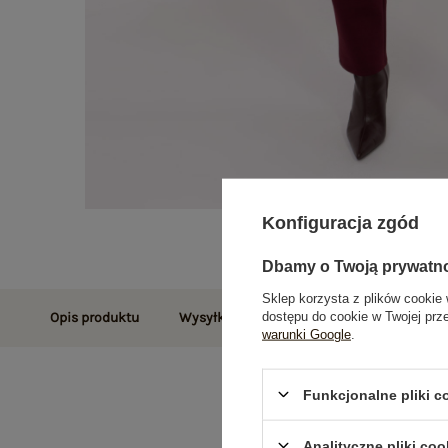
Konfiguracja zgód
Dbamy o Twoją prywatn
Sklep korzysta z plików cookie 
dostępu do cookie w Twojej prz
Opis produktu
Wysyłka i dostawa
Zwroty i reklamac
warunki Google
.
Funkcjonalne pliki 
Analityczne pliki coo