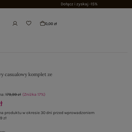
Dołącz i zyskaj -15%
0,00 zł
y casualowy komplet ze
na:
179,99 zł
(Zniżka
17
%
)
ł
na produktu w okresie 30 dni przed wprowadzeniem
9 zł