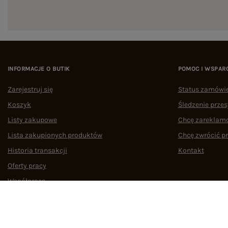
INFORMACJE O BUTIK
POMOC I WSPAR
Zarejestruj się
Status zamówi
Koszyk
Śledzenie przes
Listy zakupowe
Chcę zareklam
Lista zakupionych produktów
Chcę zwrócić p
Historia transakcji
Kontakt
Oferty pracy
Współpraca
Regulamin
Polityka prywatności
Odstąpienie od umowy
Zarządzaj