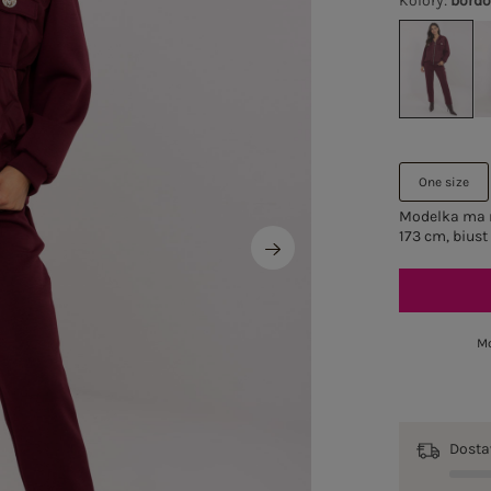
Kolory
:
bord
One size
Modelka ma n
173 cm, biust
Mo
Dost