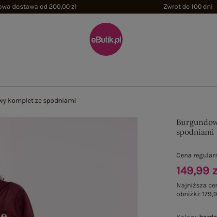
wa dostawa od 200,00 zł
Zwrot do 100 dni
y komplet ze spodniami
Burgundow
spodniami
Cena regular
149,99 z
Najniższa ce
obniżki:
179,9