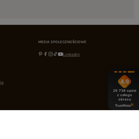
MEDIA SPOŁECZNOŚCIOWE
Linkedin
4.9
ia
29 738
opinii
z całego
okresu
-16:00
bok@ebutik.pl
eButik.pl
,
Al. Katowicka 68
,
05-830
Nadarzyn