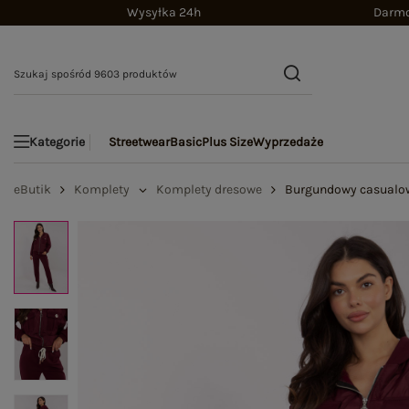
Wysyłka 24h
Darmo
Streetwear
Basic
Plus Size
Wyprzedaże
Kategorie
eButik
Komplety
Komplety dresowe
Burgundowy casualow