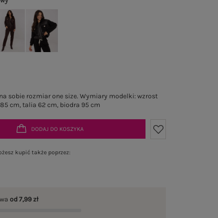
owy
a sobie rozmiar one size. Wymiary modelki: wzrost
 85 cm, talia 62 cm, biodra 95 cm
DODAJ DO KOSZYKA
żesz kupić także poprzez:
awa
od 7,99 zł