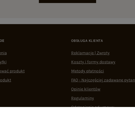
CIE
OBSŁUGA KLIENTA
enia
Reklamacje | Zwroty
yłki
Koszty i formy dostawy
ować produkt
Metody płatności
rodukt
FAQ - Najczęściej zadawane pytan
Opinie klientów
Regulaminy
Odstąpienie od umowy
 plikami cookie
22 290 10 80
Pn.-Pt. 08:00