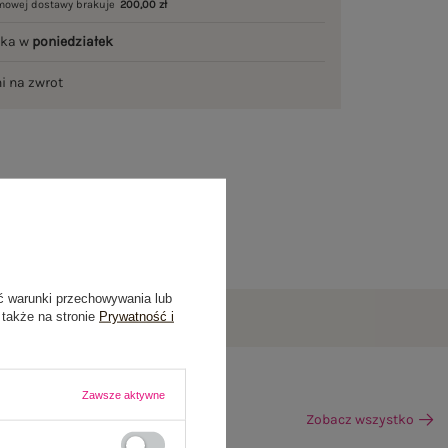
mowej dostawy brakuje
200,00 zł
łka w
poniedziałek
ni na zwrot
ć warunki przechowywania lub
 także na stronie
Prywatność i
Zawsze aktywne
Zobacz wszystko