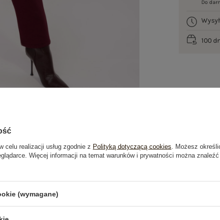
Do dar
Wysy
100 d
ość
w celu realizacji usług zgodnie z
Polityką dotyczącą cookies
. Możesz określi
eglądarce. Więcej informacji na temat warunków i prywatności można znaleźć
je
Opinie o produkcie
(0)
cookie (wymagane)
OSTATNIO OGLĄDANE
kie