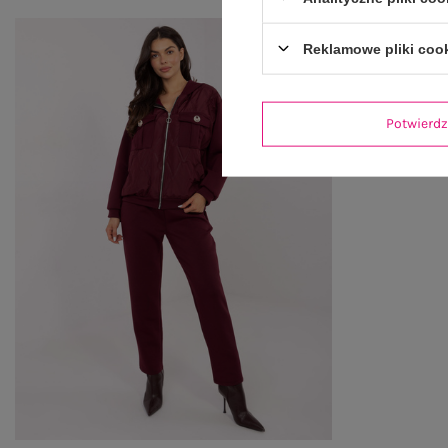
Reklamowe pliki coo
Potwier