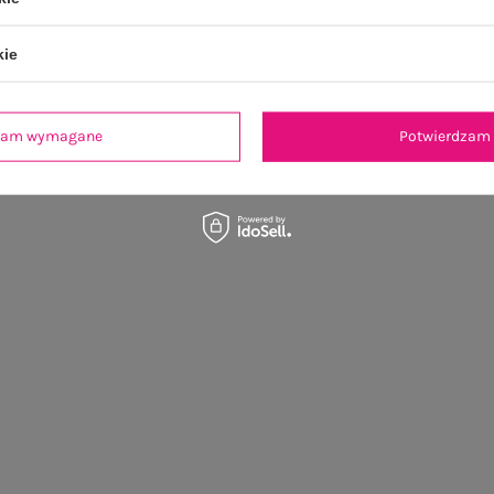
kie
dzam wymagane
Potwierdzam 