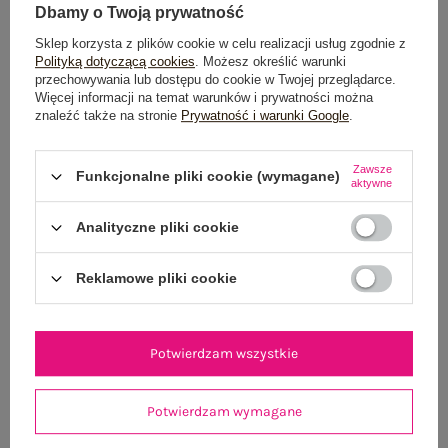
Wysyłka w
poniedziałek
Dbamy o Twoją prywatność
Sklep korzysta z plików cookie w celu realizacji usług zgodnie z
100 dni na zwrot
Polityką dotyczącą cookies
. Możesz określić warunki
przechowywania lub dostępu do cookie w Twojej przeglądarce.
Więcej informacji na temat warunków i prywatności można
znaleźć także na stronie
Prywatność i warunki Google
.
OPIS PRODUKTU
Zawsze
Funkcjonalne pliki cookie (wymagane)
aktywne
GŁÓWNE PARAMETRY
Analityczne pliki cookie
OPINIE O PRODUKCIE
(3)
Reklamowe pliki cookie
WYSYŁKA I DOSTAWA
ZWROTY I REKLAMACJE
Potwierdzam wszystkie
OSTATNIO OGLĄDANE
Potwierdzam wymagane
Zobacz wszystko