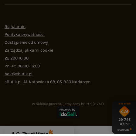
Regulamin
Polityka prywatności
Odstąpienie od umowy
Zarządzaj plikami cookie
22 290 10 80
Pn.-Pt. 08:00-16:00
bok@ebutik.pl
eButik.pl
,
Al. Katowicka 68
,
05-830
Nadarzyn
W sklepie prezentujemy ceny brutto (z VAT).
4.9
29 745
opinii
z całego
okresu
4.9