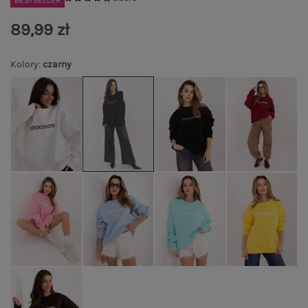
BESTSELLER
89,99 zł
Kolory
:
czarny