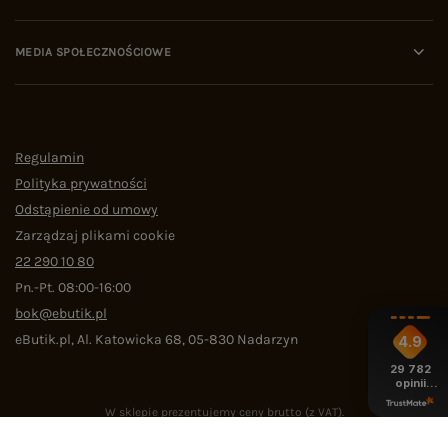
MEDIA SPOŁECZNOŚCIOWE
Regulamin
Polityka prywatności
Odstąpienie od umowy
Zarządzaj plikami cookie
22 290 10 80
Pn.-Pt. 08:00-16:00
bok@ebutik.pl
eButik.pl
,
Al. Katowicka 68
,
05-830
Nadarzyn
4.9
29 782
opinii
z całego
okresu
W sklepie prezentujemy ceny brutto (z VAT).