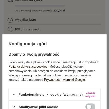
Dostawa
od 7,99 zł
Do darmowej dostawy brakuje
200,00 zł
Wysyłka
jutro
100 dni na zwrot
Konfiguracja zgód
OPIS PRODUKTU
Dbamy o Twoją prywatność
Sklep korzysta z plików cookie w celu realizacji usług zgodnie z
GŁÓWNE PARAMETRY
Polityką dotyczącą cookies
. Możesz określić warunki
przechowywania lub dostępu do cookie w Twojej przeglądarce.
OPINIE O PRODUKCIE
(0)
Więcej informacji na temat warunków i prywatności można
znaleźć także na stronie
Prywatność i warunki Google
.
WYSYŁKA I DOSTAWA
Zawsze
Funkcjonalne pliki cookie (wymagane)
aktywne
ZWROTY I REKLAMACJE
Analityczne pliki cookie