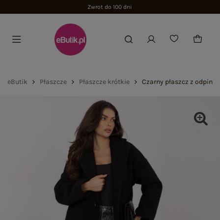
Zwrot do 100 dni
eButik
Płaszcze
Płaszcze krótkie
Czarny płaszcz z odpina