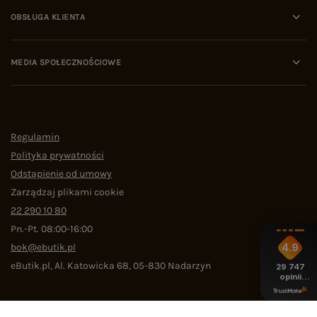
OBSŁUGA KLIENTA
MEDIA SPOŁECZNOŚCIOWE
Regulamin
Polityka prywatności
Odstąpienie od umowy
Zarządzaj plikami cookie
22 290 10 80
Pn.-Pt. 08:00-16:00
bok@ebutik.pl
4.9
eButik.pl
,
Al. Katowicka 68
,
05-830
Nadarzyn
29 747
opinii
z całego
okresu
W sklepie prezentujemy ceny brutto (z VAT).