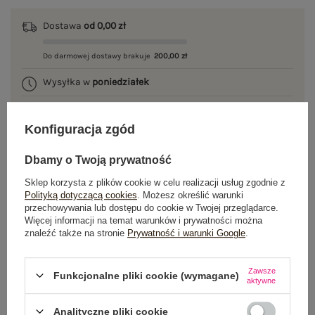
Dostawa
od 0,00 zł
Do darmowej dostawy brakuje
200,00 zł
Wysyłka w
poniedziałek
100 dni na zwrot
Konfiguracja zgód
Dbamy o Twoją prywatność
OPIS PRODUKTU
Sklep korzysta z plików cookie w celu realizacji usług zgodnie z
Polityką dotyczącą cookies
. Możesz określić warunki
GŁÓWNE PARAMETRY
przechowywania lub dostępu do cookie w Twojej przeglądarce.
Więcej informacji na temat warunków i prywatności można
znaleźć także na stronie
Prywatność i warunki Google
.
OPINIE O PRODUKCIE
(2)
Zawsze
WYSYŁKA I DOSTAWA
Funkcjonalne pliki cookie (wymagane)
aktywne
ZWROTY I REKLAMACJE
Analityczne pliki cookie