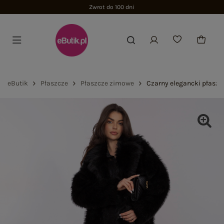
Zwrot do 100 dni
eButik
Płaszcze
Płaszcze zimowe
Czarny elegancki płaszcz