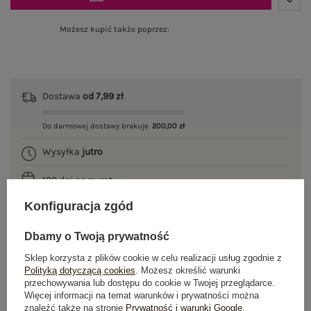
Możesz kupić także poprzez:
Dostawa
od 7,99 zł
Do darmowej dostawy brakuje
200,00 zł
Wysyłka
jutro
100 dni na zwrot
Konfiguracja zgód
Dbamy o Twoją prywatność
OPIS PRODUKTU
Sklep korzysta z plików cookie w celu realizacji usług zgodnie z
Polityką dotyczącą cookies
. Możesz określić warunki
GŁÓWNE PARAMETRY
przechowywania lub dostępu do cookie w Twojej przeglądarce.
Więcej informacji na temat warunków i prywatności można
znaleźć także na stronie
Prywatność i warunki Google
.
OPINIE O PRODUKCIE
(0)