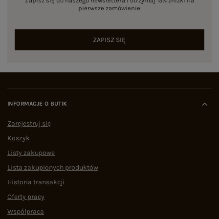
Zapisz się do naszego newslettera i otrzymaj 15% zniżki na
pierwsze zamówienie
ZAPISZ SIĘ
INFORMACJE O BUTIK
Zarejestruj się
Koszyk
Listy zakupowe
Lista zakupionych produktów
Historia transakcji
Oferty pracy
Współpraca