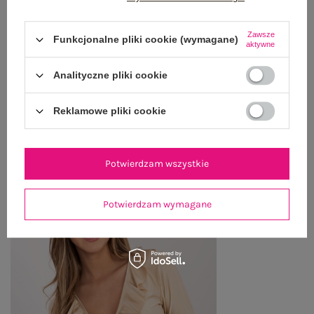
WYSYŁKA I DOSTAWA
Zawsze
Funkcjonalne pliki cookie (wymagane)
aktywne
ZWROTY I REKLAMACJE
Analityczne pliki cookie
Reklamowe pliki cookie
OSTATNIO OGLĄDANE
Zobacz wszystko
Potwierdzam wszystkie
Potwierdzam wymagane