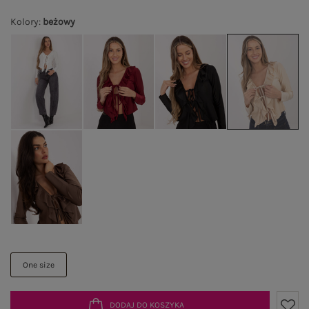
Kolory
:
beżowy
One size
DODAJ DO KOSZYKA