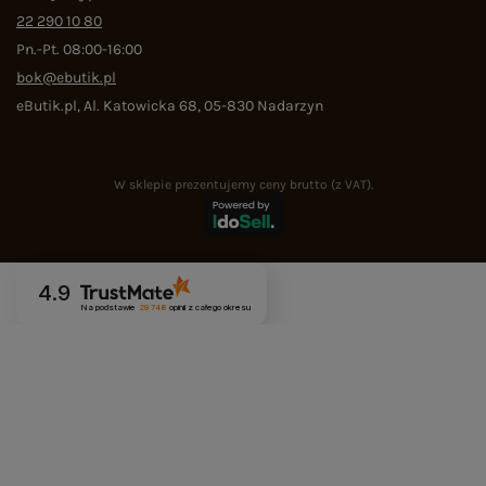
22 290 10 80
Pn.-Pt. 08:00-16:00
bok@ebutik.pl
eButik.pl
,
Al. Katowicka 68
,
05-830
Nadarzyn
W sklepie prezentujemy ceny brutto (z VAT).
4.9
Na podstawie
29 748
opinii
z całego okresu