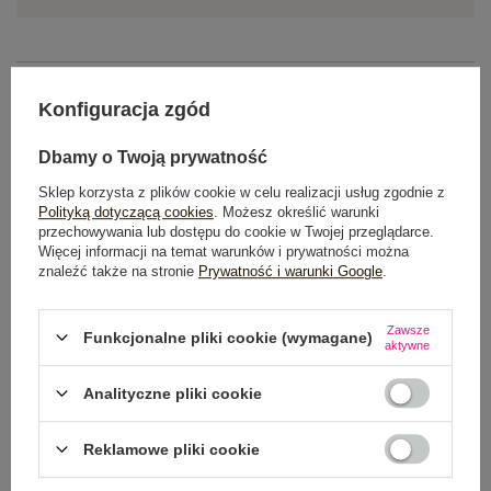
OPIS PRODUKTU
Konfiguracja zgód
GŁÓWNE PARAMETRY
Dbamy o Twoją prywatność
OPINIE O PRODUKCIE
(0)
Sklep korzysta z plików cookie w celu realizacji usług zgodnie z
Polityką dotyczącą cookies
. Możesz określić warunki
przechowywania lub dostępu do cookie w Twojej przeglądarce.
WYSYŁKA I DOSTAWA
Więcej informacji na temat warunków i prywatności można
znaleźć także na stronie
Prywatność i warunki Google
.
ZWROTY I REKLAMACJE
Zawsze
Funkcjonalne pliki cookie (wymagane)
aktywne
Analityczne pliki cookie
Reklamowe pliki cookie