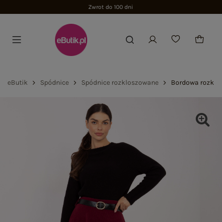
Zwrot do 100 dni
eButik
Spódnice
Spódnice rozkloszowane
Bordowa rozklo