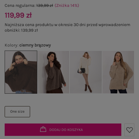
Cena regularna:
139,99 zł
(Zniżka
14
%
)
119,99 zł
Najniższa cena produktu w okresie 30 dni przed wprowadzeniem
obniżki:
139,99 zł
Kolory
:
ciemny brązowy
One size
DODAJ DO KOSZYKA