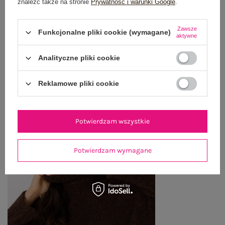
znaleźć także na stronie
Prywatność i warunki Google
.
WYSYŁKA I DOSTAWA
Zawsze
Funkcjonalne pliki cookie (wymagane)
ZWROTY I REKLAMACJE
aktywne
Analityczne pliki cookie
OSTATNIO OGLĄDANE
Reklamowe pliki cookie
Zobacz wszystko
Potwierdzam wszystkie
Potwierdzam wymagane