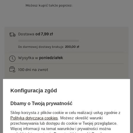
Możesz kupić także poprzez:
Dostawa
od 7,99 zł
Do darmowej dostawy brakuje
200,00 zł
Wysyłka w
poniedziałek
100 dni na zwrot
Konfiguracja zgód
OPIS PRODUKTU
Dbamy o Twoją prywatność
GŁÓWNE PARAMETRY
Sklep korzysta z plików cookie w celu realizacji usług zgodnie z
Polityką dotyczącą cookies
. Możesz określić warunki
przechowywania lub dostępu do cookie w Twojej przeglądarce.
OPINIE O PRODUKCIE
(0)
Więcej informacji na temat warunków i prywatności można