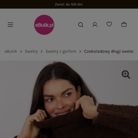
Zwrot do 100 dni
eButik
Swetry
Swetry z golfem
Czekoladowy długi sweter b