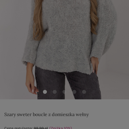
Szary sweter boucle z domieszka wełny
Cena regularna:
99,99 zł
(Zniżka
10
%
)