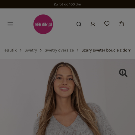
Zwrot do 100 dni
eButik
Swetry
Swetry oversize
Szary sweter boucle z domi