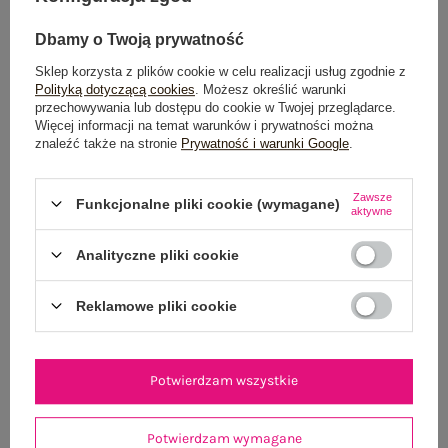
Dbamy o Twoją prywatność
Sklep korzysta z plików cookie w celu realizacji usług zgodnie z
Polityką dotyczącą cookies
. Możesz określić warunki
Dostawa
od 7,99 zł
przechowywania lub dostępu do cookie w Twojej przeglądarce.
Więcej informacji na temat warunków i prywatności można
Do darmowej dostawy brakuje
200,00 zł
znaleźć także na stronie
Prywatność i warunki Google
.
Wysyłka w
poniedziałek
Zawsze
Funkcjonalne pliki cookie (wymagane)
aktywne
100 dni na zwrot
Analityczne pliki cookie
OPIS PRODUKTU
Reklamowe pliki cookie
GŁÓWNE PARAMETRY
Potwierdzam wszystkie
OPINIE O PRODUKCIE
(0)
Potwierdzam wymagane
WYSYŁKA I DOSTAWA